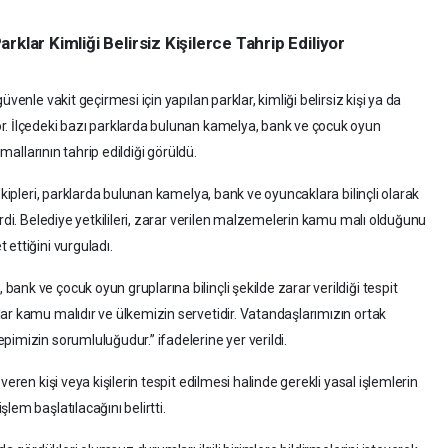
klar Kimliği Belirsiz Kişilerce Tahrip Ediliyor
venle vakit geçirmesi için yapılan parklar, kimliği belirsiz kişi ya da
r. İlçedeki bazı parklarda bulunan kamelya, bank ve çocuk oyun
 mallarının tahrip edildiği görüldü.
ekipleri, parklarda bulunan kamelya, bank ve oyuncaklara bilinçli olarak
erdi. Belediye yetkilileri, zarar verilen malzemelerin kamu malı olduğunu
ettiğini vurguladı.
nk ve çocuk oyun gruplarına bilinçli şekilde zarar verildiği tespit
ar kamu malıdır ve ülkemizin servetidir. Vatandaşlarımızın ortak
imizin sorumluluğudur.” ifadelerine yer verildi.
eren kişi veya kişilerin tespit edilmesi halinde gerekli yasal işlemlerin
lem başlatılacağını belirtti.