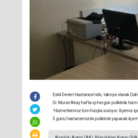
Eskil Devlet Hastanesiʹnde, takviye olarak Da
Dr. Murat Akay hafta içi hergün poliklinik hiz
ˮHizmetlerimiz tüm hızıyla sürüyor. İlçemiz iç
5 günü hastanemizde poliklinik yapacak ilçemiz
Anadolu Ajansı (AA), İhlas Haber Ajansı (İHA