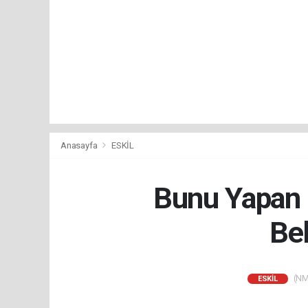
Anasayfa
ESKİL
Bunu Yapan İ
Bel
(NM)
ESKİL