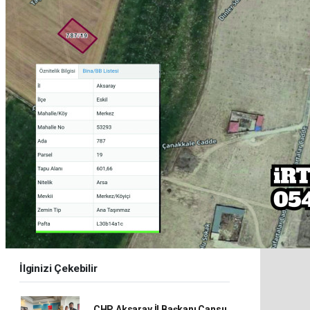
İlginizi Çekebilir
CHP Aksaray İl Başkanı Cansu