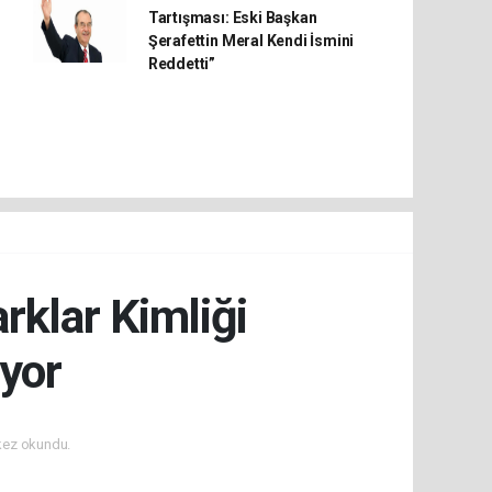
Tartışması: Eski Başkan
Şerafettin Meral Kendi İsmini
Reddetti”
rklar Kimliği
iyor
kez okundu.