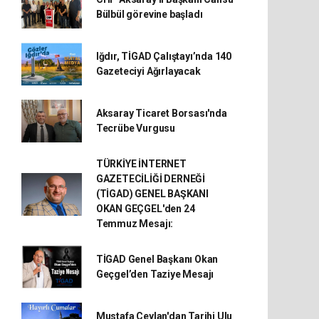
Bülbül görevine başladı
Iğdır, TİGAD Çalıştayı’nda 140
Gazeteciyi Ağırlayacak
Aksaray Ticaret Borsası'nda
Tecrübe Vurgusu
TÜRKİYE İNTERNET
GAZETECİLİĞİ DERNEĞİ
(TİGAD) GENEL BAŞKANI
OKAN GEÇGEL'den 24
Temmuz Mesajı:
TİGAD Genel Başkanı Okan
Geçgel’den Taziye Mesajı
Mustafa Ceylan'dan Tarihi Ulu