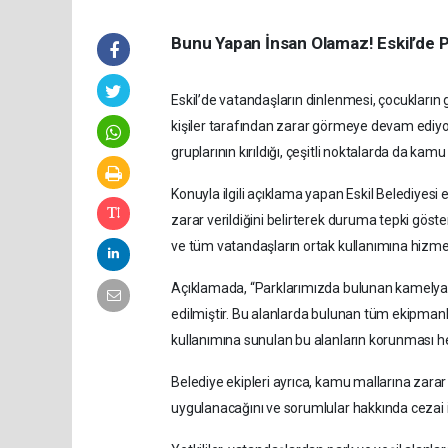
Bunu Yapan İnsan Olamaz! Eskil’de Par
Eskil’de vatandaşların dinlenmesi, çocukların gü
kişiler tarafından zarar görmeye devam ediyo
gruplarının kırıldığı, çeşitli noktalarda da kamu
Konuyla ilgili açıklama yapan Eskil Belediyesi 
zarar verildiğini belirterek duruma tepki göst
ve tüm vatandaşların ortak kullanımına hizmet 
Açıklamada, “Parklarımızda bulunan kamelya, ba
edilmiştir. Bu alanlarda bulunan tüm ekipmanl
kullanımına sunulan bu alanların korunması hep
Belediye ekipleri ayrıca, kamu mallarına zarar v
uygulanacağını ve sorumlular hakkında cezai iş