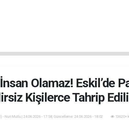
nsan Olamaz! Eskil’de Pa
irsiz Kişilerce Tahrip Edil
 - Nuri Mutlu | 24.06.2026 - 17:58, Güncelleme: 24.06.2026 - 18:02
13620+ 