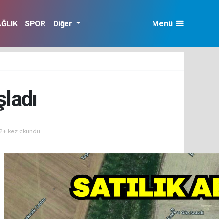
AĞLIK
SPOR
Diğer
Menü
şladı
2+ kez okundu.