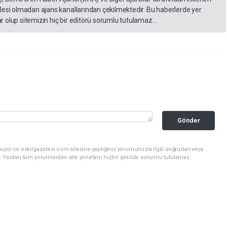
lesi olmadan ajans kanallarından çekilmektedir. Bu haberlerde yer
 olup sitemizin hiç bir editörü sorumlu tutulamaz...
Gönder
uyor ve eskilgazetesi.com sitesine yaptığınız yorumunuzla ilgili doğrudan veya
. Yazılan tüm yorumlardan site yönetimi hiçbir şekilde sorumlu tutulamaz.