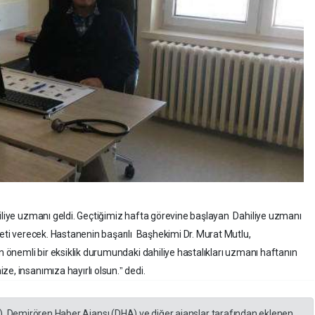
hiliye uzmanı geldi. Geçtiğimiz hafta görevine başlayan Dahiliye uzmanı
meti verecek. Hastanenin başarılı Başhekimi Dr. Murat Mutlu,
in önemli bir eksiklik durumundaki dahiliye hastalıkları uzmanı haftanın
e, insanımıza hayırlı olsun.ˮ dedi.
), Demirören Haber Ajansı (DHA) ve diğer ajanslar tarafından eklenen