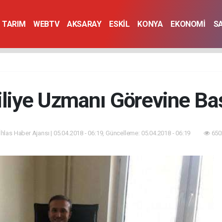
TARIM
WEBTV
AKSARAY
ESKİL
KONYA
EKONOMİ
S
liye Uzmanı Görevine Ba
İhlas Haber Ajansı | 05.04.2018 - 06:19, Güncelleme: 05.04.2018 - 06:19
650