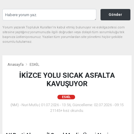
Gönder
Yorum yazarak Topluluk Kuralları’nı kabul etmiş bulunuyor ve eskilgazetesi.com
sitesine yaptığınız yorumunuzla ilgili doğrudan veya dolaylı tüm sorumluluğu tek
başınıza üstleniyorsunuz. Yazılan tüm yorumlardan site yönetimi hiçbir şekilde
sorumlu tutulamaz.
Anasayfa
ESKİL
İKİZCE YOLU SICAK ASFALTA
KAVUŞUYOR
ESKİL
(NM) - Nuri Mutlu | 01.07.2026 - 13:56, Güncelleme: 02.07.2026 - 09:15
21145+ kez okundu.