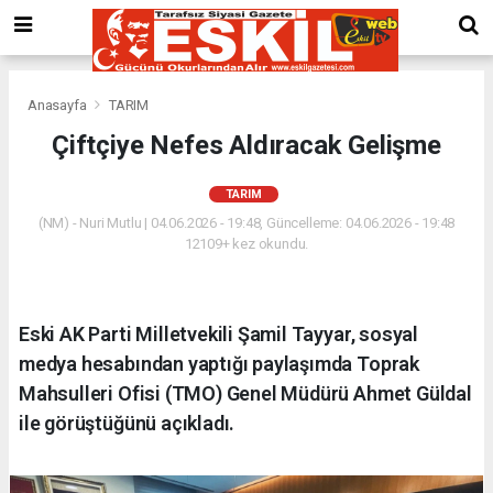
Anasayfa
TARIM
Çiftçiye Nefes Aldıracak Gelişme
TARIM
(NM) - Nuri Mutlu | 04.06.2026 - 19:48, Güncelleme: 04.06.2026 - 19:48
12109+ kez okundu.
Eski AK Parti Milletvekili Şamil Tayyar, sosyal
medya hesabından yaptığı paylaşımda Toprak
Mahsulleri Ofisi (TMO) Genel Müdürü Ahmet Güldal
ile görüştüğünü açıkladı.