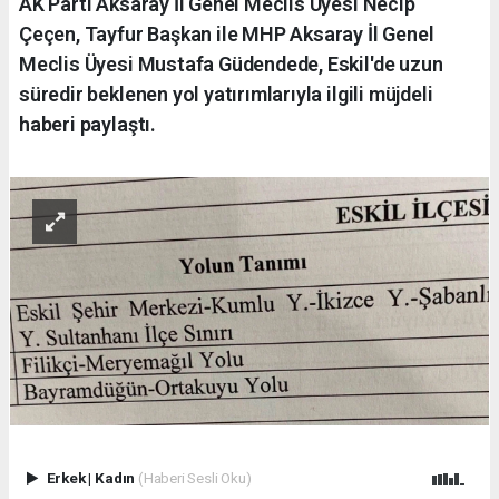
AK Parti Aksaray İl Genel Meclis Üyesi Necip
Çeçen, Tayfur Başkan ile MHP Aksaray İl Genel
Meclis Üyesi Mustafa Güdendede, Eskil'de uzun
süredir beklenen yol yatırımlarıyla ilgili müjdeli
haberi paylaştı.
Erkek
|
Kadın
(Haberi Sesli Oku)