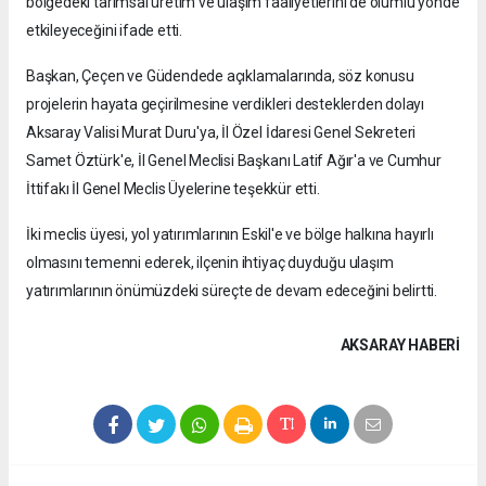
bölgedeki tarımsal üretim ve ulaşım faaliyetlerini de olumlu yönde
etkileyeceğini ifade etti.
Başkan, Çeçen ve Güdendede açıklamalarında, söz konusu
projelerin hayata geçirilmesine verdikleri desteklerden dolayı
Aksaray Valisi Murat Duru'ya, İl Özel İdaresi Genel Sekreteri
Samet Öztürk'e, İl Genel Meclisi Başkanı Latif Ağır'a ve Cumhur
İttifakı İl Genel Meclis Üyelerine teşekkür etti.
İki meclis üyesi, yol yatırımlarının Eskil'e ve bölge halkına hayırlı
olmasını temenni ederek, ilçenin ihtiyaç duyduğu ulaşım
yatırımlarının önümüzdeki süreçte de devam edeceğini belirtti.
AKSARAY HABERİ