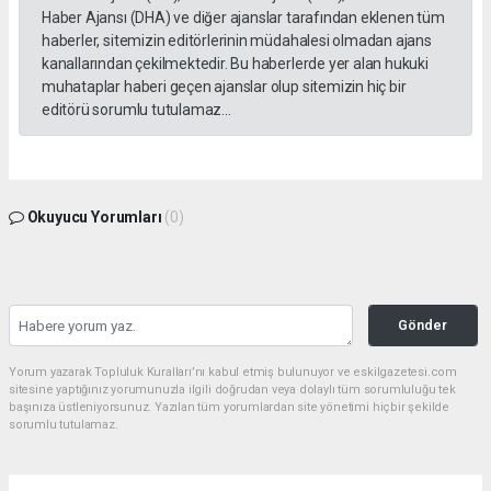
Haber Ajansı (DHA) ve diğer ajanslar tarafından eklenen tüm
haberler, sitemizin editörlerinin müdahalesi olmadan ajans
kanallarından çekilmektedir. Bu haberlerde yer alan hukuki
muhataplar haberi geçen ajanslar olup sitemizin hiç bir
editörü sorumlu tutulamaz...
Okuyucu Yorumları
(0)
Gönder
Yorum yazarak Topluluk Kuralları’nı kabul etmiş bulunuyor ve eskilgazetesi.com
sitesine yaptığınız yorumunuzla ilgili doğrudan veya dolaylı tüm sorumluluğu tek
başınıza üstleniyorsunuz. Yazılan tüm yorumlardan site yönetimi hiçbir şekilde
sorumlu tutulamaz.