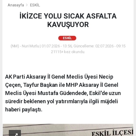
Anasayfa
ESKİL
İKİZCE YOLU SICAK ASFALTA
KAVUŞUYOR
ESKİL
(NM) - Nuri Mutlu | 01.07.2026 - 13:56, Güncelleme: 02.07.2026 - 09:15
21115+ kez okundu.
AK Parti Aksaray İl Genel Meclis Üyesi Necip
Çeçen, Tayfur Başkan ile MHP Aksaray İl Genel
Meclis Üyesi Mustafa Güdendede, Eskil'de uzun
süredir beklenen yol yatırımlarıyla ilgili müjdeli
haberi paylaştı.