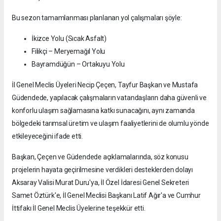
Bu sezon tamamlanması planlanan yol çalışmaları şöyle:
İkizce Yolu (Sıcak Asfalt)
Filikçi – Meryemağıl Yolu
Bayramdüğün – Ortakuyu Yolu
İl Genel Meclis Üyeleri Necip Çeçen, Tayfur Başkan ve Mustafa
Güdendede, yapılacak çalışmaların vatandaşların daha güvenli ve
konforlu ulaşım sağlamasına katkı sunacağını, aynı zamanda
bölgedeki tarımsal üretim ve ulaşım faaliyetlerini de olumlu yönde
etkileyeceğini ifade etti.
Başkan, Çeçen ve Güdendede açıklamalarında, söz konusu
projelerin hayata geçirilmesine verdikleri desteklerden dolayı
Aksaray Valisi Murat Duru'ya, İl Özel İdaresi Genel Sekreteri
Samet Öztürk'e, İl Genel Meclisi Başkanı Latif Ağır'a ve Cumhur
İttifakı İl Genel Meclis Üyelerine teşekkür etti.