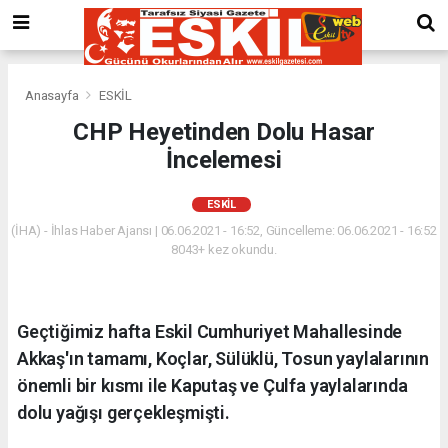
Anasayfa
ESKİL
CHP Heyetinden Dolu Hasar
İncelemesi
ESKİL
(İHA) - İhlas Haber Ajansı | 06.06.2021 - 16:52, Güncelleme: 06.06.2021 - 16:52
8043+ kez okundu.
Geçtiğimiz hafta Eskil Cumhuriyet Mahallesinde
Akkaş'ın tamamı, Koçlar, Sülüklü, Tosun yaylalarının
önemli bir kısmı ile Kaputaş ve Çulfa yaylalarında
dolu yağışı gerçekleşmişti.