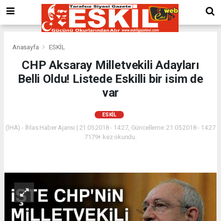
Anasayfa
ESKİL
CHP Aksaray Milletvekili Adayları
Belli Oldu! Listede Eskilli bir isim de
var
ESKİL
(İHA) - İhlas Haber Ajansı | 21.05.2018 - 14:27, Güncelleme: 21.05.2018 - 14:27
7179+ kez okundu.