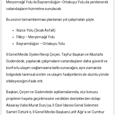
Meryemağıl Yolu ile Bayramdüğün–Ortakuyu Yolu da yenilenerek
vatandaşların hizmetine sunulacak.
Bu sezon tamamlanması planlanan yol çalışmaları şöyle:
İkizce Yolu (Sıcak Asfalt)
Filikçi – Meryemağıl Yolu
Bayramdüğün – Ortakuyu Yolu
İl Genel Meclis Üyeleri Necip Çeçen, Tayfur Başkan ve Mustafa
Güdendede, yapılacak çalışmaların vatandaşların daha güvenli ve
konforlu ulaşım sağlamasına katkı sunacağını, aynı zamanda
bölgedeki tarımsal üretim ve ulaşım faaliyetlerini de olumlu yönde
etkileyeceğini ifade etti.
Başkan, Çeçen ve Güdendede açıklamalarında, söz konusu
projelerin hayata geçirilmesine verdikleri desteklerden dolayı
Aksaray Valisi Murat Duru'ya, İl Özel İdaresi Genel Sekreteri
Samet Öztürk'e, İl Genel Meclisi Başkanı Latif Ağır'a ve Cumhur