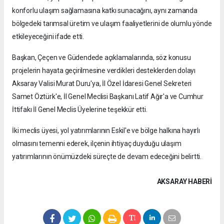
konforlu ulaşım sağlamasına katkı sunacağını, aynı zamanda
bölgedeki tarımsal üretim ve ulaşım faaliyetlerini de olumlu yönde
etkileyeceğini ifade etti.
Başkan, Çeçen ve Güdendede açıklamalarında, söz konusu
projelerin hayata geçirilmesine verdikleri desteklerden dolayı
Aksaray Valisi Murat Duru'ya, İl Özel İdaresi Genel Sekreteri
Samet Öztürk'e, İl Genel Meclisi Başkanı Latif Ağır'a ve Cumhur
İttifakı İl Genel Meclis Üyelerine teşekkür etti.
İki meclis üyesi, yol yatırımlarının Eskil'e ve bölge halkına hayırlı
olmasını temenni ederek, ilçenin ihtiyaç duyduğu ulaşım
yatırımlarının önümüzdeki süreçte de devam edeceğini belirtti.
AKSARAY HABERİ