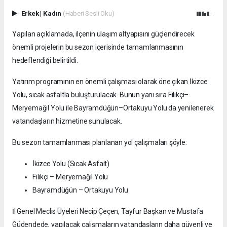
Erkek
|
Kadın
(Haberi Sesli Oku)
Yapılan açıklamada, ilçenin ulaşım altyapısını güçlendirecek
önemli projelerin bu sezon içerisinde tamamlanmasının
hedeflendiği belirtildi.
Yatırım programının en önemli çalışması olarak öne çıkan İkizce
Yolu, sıcak asfaltla buluşturulacak. Bunun yanı sıra Filikçi–
Meryemağıl Yolu ile Bayramdüğün–Ortakuyu Yolu da yenilenerek
vatandaşların hizmetine sunulacak.
Bu sezon tamamlanması planlanan yol çalışmaları şöyle:
İkizce Yolu (Sıcak Asfalt)
Filikçi – Meryemağıl Yolu
Bayramdüğün – Ortakuyu Yolu
İl Genel Meclis Üyeleri Necip Çeçen, Tayfur Başkan ve Mustafa
Güdendede, yapılacak çalışmaların vatandaşların daha güvenli ve