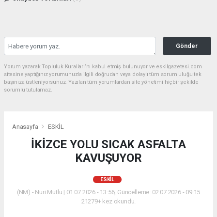
Gönder
Yorum yazarak Topluluk Kuralları’nı kabul etmiş bulunuyor ve eskilgazetesi.com
sitesine yaptığınız yorumunuzla ilgili doğrudan veya dolaylı tüm sorumluluğu tek
başınıza üstleniyorsunuz. Yazılan tüm yorumlardan site yönetimi hiçbir şekilde
sorumlu tutulamaz.
Anasayfa
ESKİL
İKİZCE YOLU SICAK ASFALTA
KAVUŞUYOR
ESKİL
(NM) - Nuri Mutlu | 01.07.2026 - 13:56, Güncelleme: 02.07.2026 - 09:15
21279+ kez okundu.