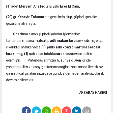
(1) adet
Meryem Ana Figürlü Eski Eser El Çanı,
(70) gr.
Kenevir Tohumu
ele geçirilmiş olup, şüpheli şahıslar
gözaltına alınmıştır.
Gözaltına alınan şüpheli şahıslar işlemlerinin
tamamlanmasına müteakip
adli makamlara
sevk edilmiş olup,
çıkarıldığı mahkemece
(1) şahıs adli kontrol şartı ile serbest
bırakılmış, (1) şahıs ise tutuklanarak cezaevine
teslim
edilmiştir. Vatandaşlarımızın
huzur ve güven
içinde
yaşaması, ilimize asayiş ortamının sağlanması amacı ile
titiz ve
gayretli
çalışmalarımıza gece gündüz demeden aralıksız olarak
devam edilecektir.
AKSARAY HABERİ