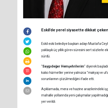
Eskil'de yerel siyasette dikkat çeken
Eskil eski belediye başkan adayı Mustafa Cey
yaklaşık üç yıllık görev süresini sert sözlerle 
sürdü.
"
Saygıdeğer Hemşehrilerim
" diyerek başla
kalıcı hizmetler yerine yalnızca "makyaj ve ufa
sorunlarının çözülmediğini ifade etti.
Açıklamada, mera ve hazine arazilerindeki işgal
mahalle yollarında yeni çalışmalar yapılmadığ
yer verildi.