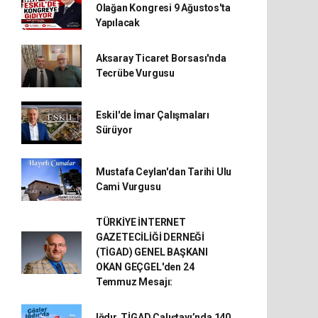
Olağan Kongresi 9 Ağustos'ta
Yapılacak
Aksaray Ticaret Borsası'nda
Tecrübe Vurgusu
Eskil'de İmar Çalışmaları
Sürüyor
Mustafa Ceylan'dan Tarihi Ulu
Cami Vurgusu
TÜRKİYE İNTERNET
GAZETECİLİĞİ DERNEĞİ
(TİGAD) GENEL BAŞKANI
OKAN GEÇGEL'den 24
Temmuz Mesajı:
Iğdır, TİGAD Çalıştayı’nda 140