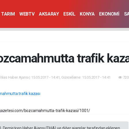
TARIM
WEBTV
AKSARAY
ESKİL
KONYA
EKONOMİ
S
ozcamahmutta trafik kaza
İhlas Haber Ajansı | 15.05.2017 - 14:41, Güncelleme: 15.05.2017 - 14:41
720
lgazetesi.com/bozcamahmutta-trafik-kazasi/1001/
), Demirören Haber Ajansı (DHA) ve diğer ajanslar tarafından eklenen