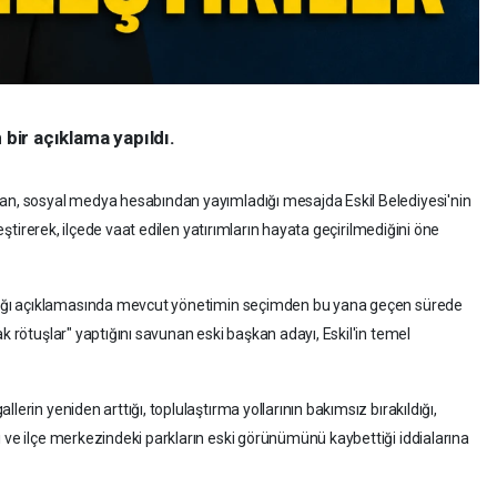
 bir açıklama yapıldı.
lan, sosyal medya hesabından yayımladığı mesajda Eskil Belediyesi'nin
eleştirerek, ilçede vaat edilen yatırımların hayata geçirilmediğini öne
dığı açıklamasında mevcut yönetimin seçimden bu yana geçen sürede
k rötuşlar" yaptığını savunan eski başkan adayı, Eskil'in temel
lerin yeniden arttığı, toplulaştırma yollarının bakımsız bırakıldığı,
ı ve ilçe merkezindeki parkların eski görünümünü kaybettiği iddialarına