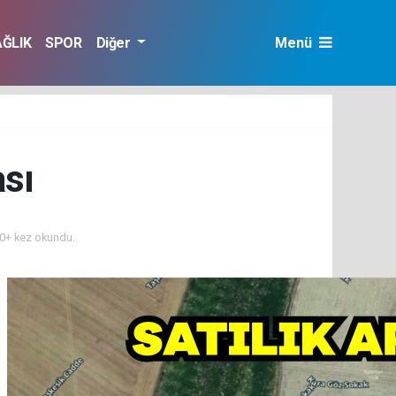
AĞLIK
SPOR
Diğer
Menü
sı
0+ kez okundu.