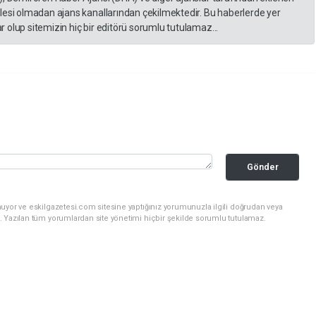
lesi olmadan ajans kanallarından çekilmektedir. Bu haberlerde yer
 olup sitemizin hiç bir editörü sorumlu tutulamaz...
Gönder
uyor ve eskilgazetesi.com sitesine yaptığınız yorumunuzla ilgili doğrudan veya
. Yazılan tüm yorumlardan site yönetimi hiçbir şekilde sorumlu tutulamaz.