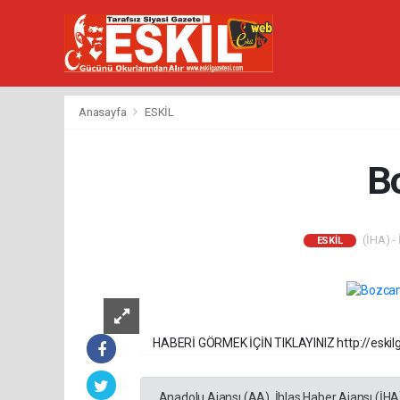
Anasayfa
ESKİL
B
(İHA) - 
ESKİL
HABERİ GÖRMEK İÇİN TIKLAYINIZ http://eski
Anadolu Ajansı (AA), İhlas Haber Ajansı (İHA