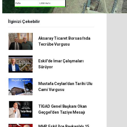
İlginizi Çekebilir
Aksaray Ticaret Borsası'nda
Tecrübe Vurgusu
Eskil'de İmar Çalışmaları
Sürüyor
Mustafa Ceylan'dan Tarihi Ulu
Cami Vurgusu
TİGAD Genel Başkanı Okan
Geçgel’den Taziye Mesajı
MHP Eskil İlçe Başkanlığı 15.