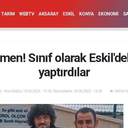
TARIM
WEBTV
AKSARAY
ESKİL
KONYA
EKONOMİ
S
tmen! Sınıf olarak Eskil'd
yaptırdılar
 - Nuri Mutlu | 15.06.2023 - 15:43, Güncelleme: 15.06.2023 - 15:43
14355+ 