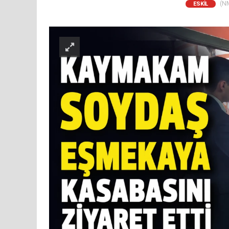
(NM
ESKİL