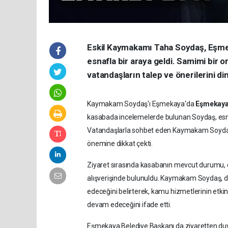
Eskil Kaymakamı Taha Soydaş, Eşmek
esnafla bir araya geldi. Samimi bi
vatandaşların talep ve önerilerini di
Kaymakam Soydaş'ı Eşmekaya'da
Eşmekaya 
kasabada incelemelerde bulunan Soydaş, esnafı
Vatandaşlarla sohbet eden Kaymakam Soydaş, 
önemine dikkat çekti.
Ziyaret sırasında kasabanın mevcut durumu, d
alışverişinde bulunuldu. Kaymakam Soydaş, d
edeceğini belirterek, kamu hizmetlerinin etkin 
devam edeceğini ifade etti.
Eşmekaya Belediye Başkanı da ziyaretten du