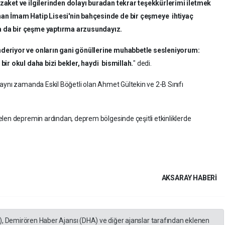
zaket ve ilgilerinden dolayı buradan tekrar teşekkürlerimi iletmek
nan İmam Hatip Lisesi'nin bahçesinde de bir çeşmeye ihtiyaç
 da bir çeşme yaptırma arzusundayız.
nderiyor ve onların gani gönüllerine muhabbetle sesleniyorum:
bir okul daha bizi bekler, haydi bismillah.
" dedi.
aynı zamanda Eskil Böğetli olan Ahmet Gültekin ve 2-B Sınıfı
len depremin ardından, deprem bölgesinde çeşitli etkinliklerde
AKSARAY HABERİ
), Demirören Haber Ajansı (DHA) ve diğer ajanslar tarafından eklenen