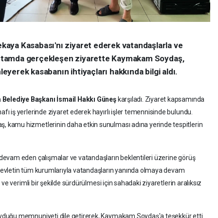
aya Kasabası'nı ziyaret ederek vatandaşlarla ve
r ortamda gerçekleşen ziyarette Kaymakam Soydaş,
nleyerek kasabanın ihtiyaçları hakkında bilgi aldı.
Belediye Başkanı İsmail Hakkı Güneş
karşıladı. Ziyaret kapsamında
 iş yerlerinde ziyaret ederek hayırlı işler temennisinde bulundu.
kamu hizmetlerinin daha etkin sunulması adına yerinde tespitlerin
evam eden çalışmalar ve vatandaşların beklentileri üzerine görüş
evletin tüm kurumlarıyla vatandaşların yanında olmaya devam
ve verimli bir şekilde sürdürülmesi için sahadaki ziyaretlerin aralıksız
yduğu memnuniyeti dile getirerek, Kaymakam Soydaş'a teşekkür etti