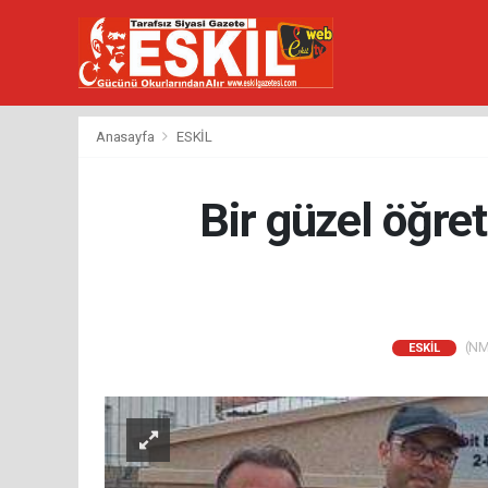
Anasayfa
ESKİL
Bir güzel öğre
(NM)
ESKİL