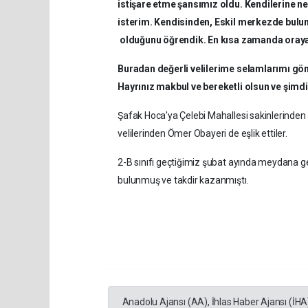
istişare etme şansımız oldu. Kendilerine ne
isterim. Kendisinden, Eskil merkezde bulu
olduğunu öğrendik. En kısa zamanda oraya
Buradan değerli velilerime selamlarımı gö
Hayrınız makbul ve bereketli olsun ve şimdi 
Şafak Hoca'ya Çelebi Mahallesi sakinlerinden 
velilerinden Ömer Obayeri de eşlik ettiler.
2-B sınıfı geçtiğimiz şubat ayında meydana ge
bulunmuş ve takdir kazanmıştı.
Anadolu Ajansı (AA), İhlas Haber Ajansı (İHA