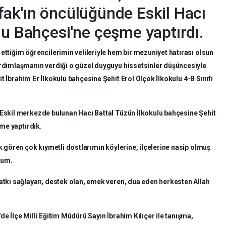
ak'ın öncülüğünde Eskil Hacı
lu Bahçesi'ne çeşme yaptırdı.
ttiğim öğrencilerimin velileriyle hem bir mezuniyet hatırası olsun
ardımlaşmanın verdiği o güzel duyguyu hissetsinler düşüncesiyle
t İbrahim Er İlkokulu bahçesine Şehit Erol Olçok İlkokulu 4-B Sınıfı
Eskil merkezde bulunan Hacı Battal Tüzün İlkokulu bahçesine Şehit
şme yaptırdık.
ak gören çok kıymetli dostlarımın köylerine, ilçelerine nasip olmuş
rum.
Katkı sağlayan, destek olan, emek veren, dua eden herkesten Allah
e İlçe Milli Eğitim Müdürü Sayın İbrahim Kılıçer ile tanışma,