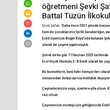
öğretmeni Şevki Şaf
Battal Tüzün İlkoku
Şevki Şafak, "
Daha önce 2021 yılında mezun e
hem de çocuklarımız birlik beraberliğin, y
Eskil ilçemizin Böğet Köyü'nde bulunan Şehi
olarak bir çeşme yaptırmıştık.
Şimdi de bu gün 11 Haziran 2023 tarihinde 
Erol Olçok ilkokulu 2- B Sınıfı olarak bir çe
Bu hizmetlerin, beni fahri hemşerileri olar
olmasından dolayı ayrıca mutluluk duyuyo
Çeşmelerimizin suyu, içenlere şifa olsun. 
razı olsun.
Çeşmemizin montajı için gittiğimizde Eskil'd