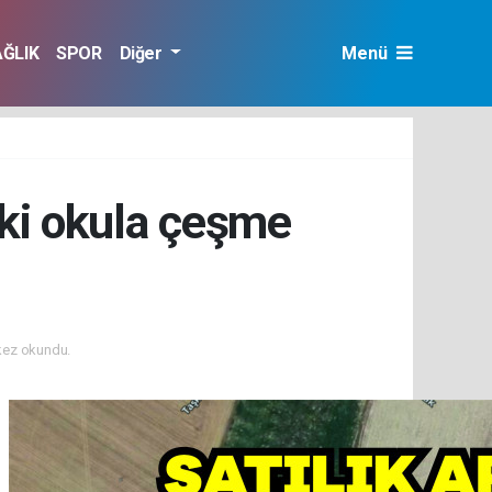
AĞLIK
SPOR
Diğer
Menü
eki okula çeşme
kez okundu.