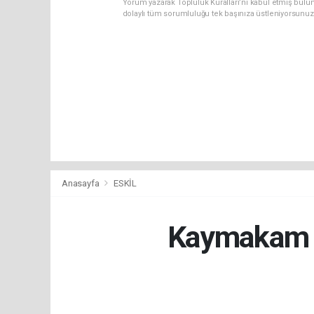
Yorum yazarak Topluluk Kuralları’nı kabul etmiş bulun
dolaylı tüm sorumluluğu tek başınıza üstleniyorsunuz
Anasayfa
ESKİL
Kaymakam 