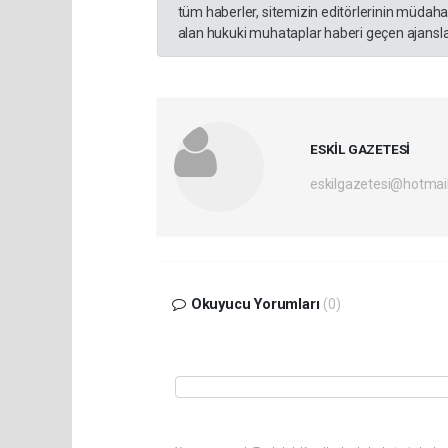
tüm haberler, sitemizin editörlerinin müdaha
alan hukuki muhataplar haberi geçen ajanslar
ESKİL GAZETESİ
eskilgazetesi@hotmai
Okuyucu Yorumları
(0)