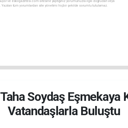
uyor ve eskilgazetesi.com sitesine yaptığınız yorumunuzla ilgili doğrudan veya
. Yazılan tüm yorumlardan site yönetimi hiçbir şekilde sorumlu tutulamaz.
Taha Soydaş Eşmekaya K
Vatandaşlarla Buluştu