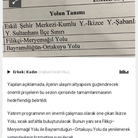
Erkek
|
Kadın
(Haberi Sesli Oku)
Yapılan açıklamada, ilçenin ulaşım altyapısını güçlendirecek
önemli projelerin bu sezon içerisinde tamamlanmasının
hedeflendiği belirtildi.
Yatırım programının en önemli çalışması olarak öne çıkan İkizce
Yolu, sıcak asfaltla buluşturulacak. Bunun yanı sıra Filikçi–
Meryemağıl Yolu ile Bayramdüğün–Ortakuyu Yolu da yenilenerek
vatandaşların hizmetine sunulacak.