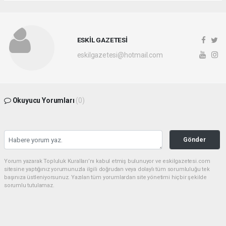
ESKİL GAZETESİ
eskilgazetesi@hotmail.com
Okuyucu Yorumları
(0)
Gönder
Yorum yazarak Topluluk Kuralları’nı kabul etmiş bulunuyor ve eskilgazetesi.com
sitesine yaptığınız yorumunuzla ilgili doğrudan veya dolaylı tüm sorumluluğu tek
başınıza üstleniyorsunuz. Yazılan tüm yorumlardan site yönetimi hiçbir şekilde
sorumlu tutulamaz.
Anasayfa
ESKİL