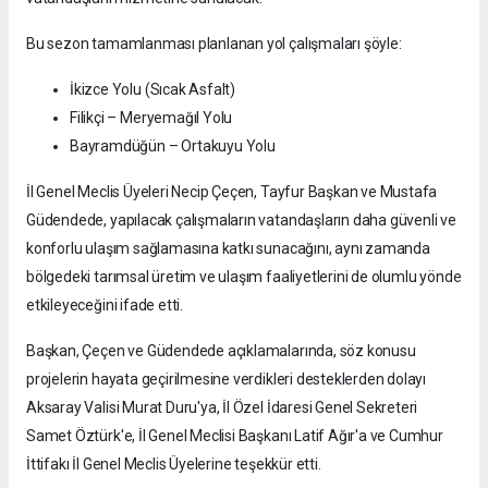
Bu sezon tamamlanması planlanan yol çalışmaları şöyle:
İkizce Yolu (Sıcak Asfalt)
Filikçi – Meryemağıl Yolu
Bayramdüğün – Ortakuyu Yolu
İl Genel Meclis Üyeleri Necip Çeçen, Tayfur Başkan ve Mustafa
Güdendede, yapılacak çalışmaların vatandaşların daha güvenli ve
konforlu ulaşım sağlamasına katkı sunacağını, aynı zamanda
bölgedeki tarımsal üretim ve ulaşım faaliyetlerini de olumlu yönde
etkileyeceğini ifade etti.
Başkan, Çeçen ve Güdendede açıklamalarında, söz konusu
projelerin hayata geçirilmesine verdikleri desteklerden dolayı
Aksaray Valisi Murat Duru'ya, İl Özel İdaresi Genel Sekreteri
Samet Öztürk'e, İl Genel Meclisi Başkanı Latif Ağır'a ve Cumhur
İttifakı İl Genel Meclis Üyelerine teşekkür etti.