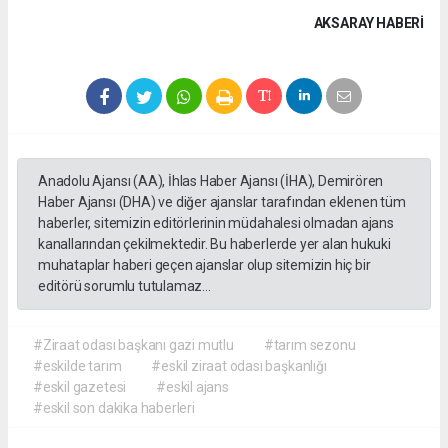
AKSARAY HABERİ
Anadolu Ajansı (AA), İhlas Haber Ajansı (İHA), Demirören
Haber Ajansı (DHA) ve diğer ajanslar tarafından eklenen tüm
haberler, sitemizin editörlerinin müdahalesi olmadan ajans
kanallarından çekilmektedir. Bu haberlerde yer alan hukuki
muhataplar haberi geçen ajanslar olup sitemizin hiç bir
editörü sorumlu tutulamaz...
#Ziraat odası başkanı gazi mutlu
#tarım sezonu
#eskilde tarım
#eskil ziraat odası başkanlığı
#eskil gazetesi
#eskil ajans
#eskil son dakika haberleri