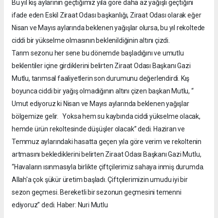
Bu yıl kış aylarının geçtiğimiz yıla göre daha az yağışlı geçtiğini
ifade eden Eskil Ziraat Odası başkanlığı, Ziraat Odası olarak eğer
Nisan ve Mayıs aylarında beklenen yağışlar olursa, bu yıl rekoltede
ciddi bir yükselme olmasının beklenildiğinin altını çizdi.
Tarım sezonu her sene bu dönemde başladığını ve umutlu
beklentiler içine girdiklerini belirten Ziraat Odası Başkanı Gazi
Mutlu, tarımsal faaliyetlerin son durumunu değerlendirdi. Kış
boyunca ciddi bir yağış olmadığının altını çizen başkan Mutlu, “
Umut ediyoruz ki Nisan ve Mayıs aylarında beklenen yağışlar
bölgemize gelir. Yoksa hem su kaybında ciddi yükselme olacak,
hemde ürün rekoltesinde düşüşler olacak” dedi. Haziran ve
Temmuz aylarındaki hasatta geçen yıla göre verim ve rekoltenin
artmasını beklediklerini belirten Ziraat Odası Başkanı Gazi Mutlu,
“Havaların ısınmasıyla birlikte çiftçilerimiz sahaya inmiş durumda.
Allah'a çok şükür üretim başladı. Çiftçilerimizin umudu iyi bir
sezon geçmesi. Bereketli bir sezonun geçmesini temenni
ediyoruz” dedi. Haber: Nuri Mutlu