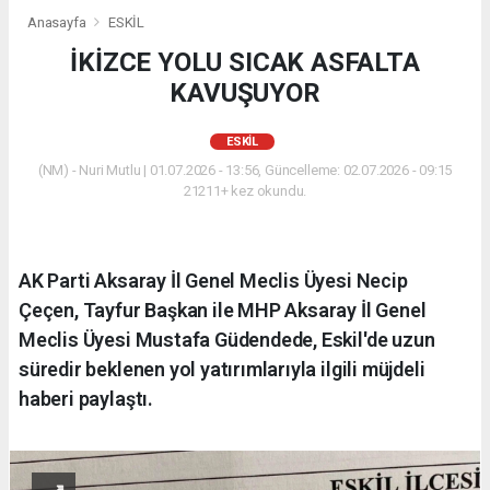
Anasayfa
ESKİL
İKİZCE YOLU SICAK ASFALTA
KAVUŞUYOR
ESKİL
(NM) - Nuri Mutlu | 01.07.2026 - 13:56, Güncelleme: 02.07.2026 - 09:15
21211+ kez okundu.
AK Parti Aksaray İl Genel Meclis Üyesi Necip
Çeçen, Tayfur Başkan ile MHP Aksaray İl Genel
Meclis Üyesi Mustafa Güdendede, Eskil'de uzun
süredir beklenen yol yatırımlarıyla ilgili müjdeli
haberi paylaştı.