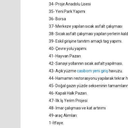
34- Proje Anadolu Lisesi
35- Yeni Park Yapımı
36- Borsa
37- Merkeze yapılan sıcak asfalt çalışması
38- Sıcak asfalt çalışması yapılan yerlerin kal
39- Eskil girişine tanıtım amaçlı tag yapımı.
40- Çevre yolu yapımı.
41- Hayvan Pazarı
42- Sanayi yollarının sıcak asfalt yapılması.
43- Açık yüzme
casibom yeni giriş
havuzu.
44- Hamamın restorasyonu yapılarak tekrar h
45- Doğal gazın yüzde sekseninin tamamlan
46- Kapalı Halk Pazarı.
47- İlk İş Yerim Projesi
48- İmar çalışması ve kat artırımı
49-araç Alımları:
1-İtfaye.