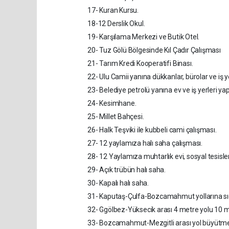
17- Kuran Kursu.
18-12 Derslik Okul.
19- Karşılama Merkezi ve Butik Otel.
20- Tuz Gölü Bölgesinde Kıl Çadır Çalışması
21- Tarım Kredi Kooperatifi Binası.
22- Ulu Camii yanına dükkanlar, bürolar ve iş y
23- Belediye petrolü yanına ev ve iş yerleri ya
24- Kesimhane.
25- Millet Bahçesi.
26- Halk Teşviki ile kubbeli cami çalışması.
27- 12 yaylamıza halı saha çalışması.
28- 12 Yaylamıza muhtarlık evi, sosyal tesisler
29- Açık trübün halı saha.
30- Kapalı halı saha.
31- Kaputaş-Çulfa-Bozcamahmut yollarına sıc
32- Ggölbez-Yüksecik arası 4 metre yolu 10 me
33- Bozcamahmut-Mezgitli arası yol büyütme v