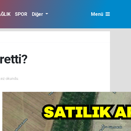
AĞLIK
SPOR
Diğer
Menü
retti?
kez okundu.