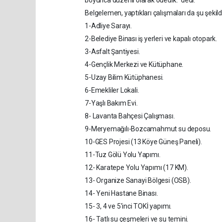
boyunca düzenli olarak ödedik." dedi.
Belgelemen, yaptıkları çalışmaları da şu şekild
1-Adliye Sarayı.
2-Belediye Binası iş yerleri ve kapalı otopark.
3-Asfalt Şantiyesi.
4-Gençlik Merkezi ve Kütüphane.
5-Uzay Bilim Kütüphanesi.
6-Emekliler Lokali.
7-Yaşlı Bakım Evi.
8- Lavanta Bahçesi Çalışması.
9-Meryemağılı-Bozcamahmut su deposu.
10-GES Projesi (13 Köye Güneş Paneli).
11-Tuz Gölü Yolu Yapımı.
12- Karatepe Yolu Yapımı (17 KM).
13- Organize Sanayi Bölgesi (OSB).
14- Yeni Hastane Binası.
15- 3, 4 ve 5'inci TOKİ yapımı.
16- Tatlı su çeşmeleri ve su temini.