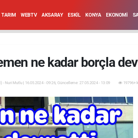
TARIM
WEBTV
AKSARAY
ESKİL
KONYA
EKONOMİ
S
men ne kadar borçla dev
 - Nuri Mutlu | 16.05.2024 - 09:26, Güncelleme: 27.05.2024 - 13:09
19796+ 