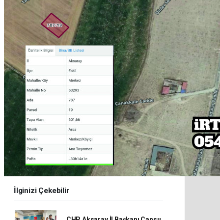
İlginizi Çekebilir
CHP Aksaray İl Başkanı Cansu