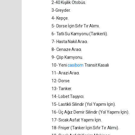
2-40 Kişilik Otobüs.
3-Greyder.
4- Kepçe.
5- Dorse İçin Sıfır Tır Alımı.
6- Tatlı Su Kamyonu (Tankerli).
7- Hasta Nakil Aracı.
8- Cenaze Aracı.
9- Çöp Kamyonu.
10- Yeni
casibom
Transit Kasalı
11- Arazi Aracı.
12- Dorse.
13- Tanker.
14- Lobet Taşıyıcı.
15- Lastikli Silindir (Yol Yapımı İçin).
16- Üç Ağız Demir Silindir (Yol Yapımı İçin).
17- Sıcak Asfat Yapımı İçin.
18- Fnişer (Tanker İçin Sıfır Tır Alımı).