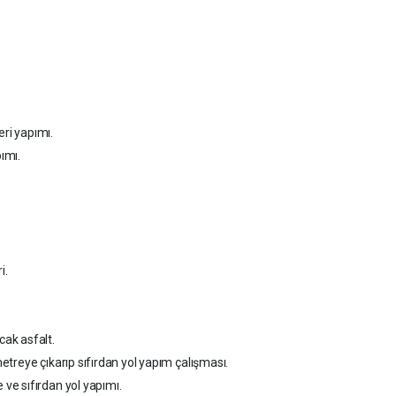
eri yapımı.
pımı.
i.
ak asfalt.
treye çıkarıp sıfırdan yol yapım çalışması.
e sıfırdan yol yapımı.