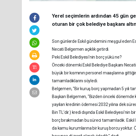
Yerel seçimlerin ardından 45 gün ger
oturan bir çok belediye başkanı altı
Son günlerde Eskil gündemini meşgul eden Esk
Necati Belgemen açıklık getirdi.
Peki Eskil Belediyesi'nin borç yükü ne?
Önceki dönemki Eskil Belediye Başkanı Necati B
büyük bir kısmının personel maaşlarına gittiğ
tamamladıklarını söyledi.
Belgemen, "Bir kuruş borç yapmadan 5 yılı t
Başkan Belgemen, "Bizden önceki dönemde kana
yayılan kredinin ödemesi 2032 yılına dek sür
Bin TL'dir.) kredi dışında Eskil Belediyesi'nin
borç bırakmadan bu süreci tamamladık. Eskil B
da kamu kurumlarına bir kuruş borcu yoktur. Ö