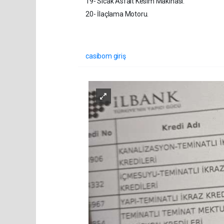
19- Sıcak Asfalt Kesim Makinası.
20- İlaçlama Motoru.
casibom giriş