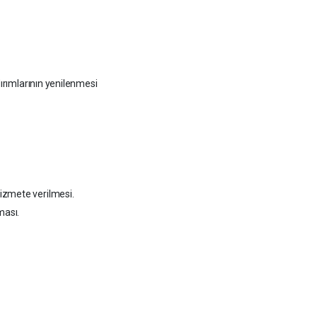
dırımlarının yenilenmesi
izmete verilmesi.
ması.