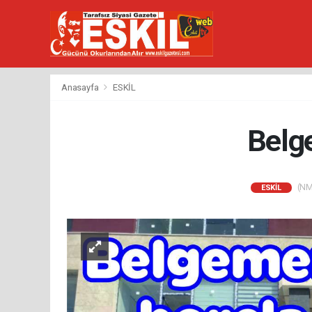
Anasayfa
ESKİL
Belge
(NM)
ESKİL