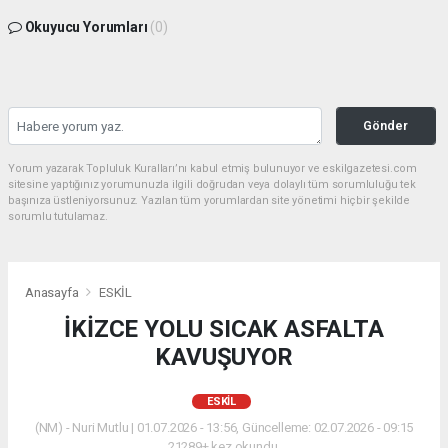
Okuyucu Yorumları
(0)
Gönder
Yorum yazarak Topluluk Kuralları’nı kabul etmiş bulunuyor ve eskilgazetesi.com
sitesine yaptığınız yorumunuzla ilgili doğrudan veya dolaylı tüm sorumluluğu tek
başınıza üstleniyorsunuz. Yazılan tüm yorumlardan site yönetimi hiçbir şekilde
sorumlu tutulamaz.
Anasayfa
ESKİL
İKİZCE YOLU SICAK ASFALTA
KAVUŞUYOR
ESKİL
(NM) - Nuri Mutlu | 01.07.2026 - 13:56, Güncelleme: 02.07.2026 - 09:15
21289+ kez okundu.