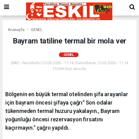
Anasayfa
GENEL
Bayram tatiline termal bir mola ver
GENEL
(NM) - Nuri Mutlu | 25.05.2026 - 11:14, Güncelleme: 25.05.2026 - 11:14
15769+ kez okundu.
Bölgenin en büyük termal otelinden şifa arayanlar
için bayram öncesi şifaya çağrı" Son odalar
tükenmeden termal huzuru yakalayın., Bayram
yoğunluğu öncesi rezervasyon fırsatını
kaçırmayın." çağrıı yapıldı.