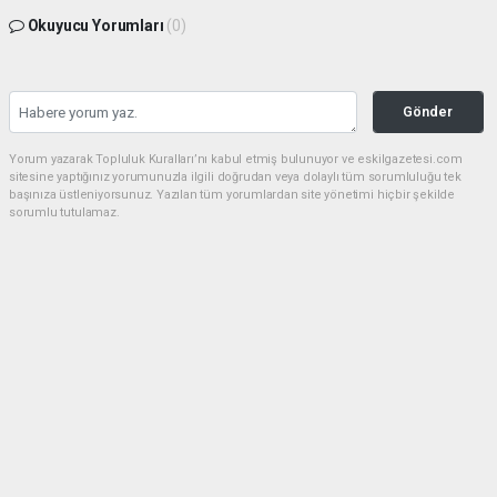
Okuyucu Yorumları
(0)
Gönder
Yorum yazarak Topluluk Kuralları’nı kabul etmiş bulunuyor ve eskilgazetesi.com
sitesine yaptığınız yorumunuzla ilgili doğrudan veya dolaylı tüm sorumluluğu tek
başınıza üstleniyorsunuz. Yazılan tüm yorumlardan site yönetimi hiçbir şekilde
sorumlu tutulamaz.
Anasayfa
ESKİL
Eski Başkan Adayından Eskil
Belediyesi'ne Sert Eleştiriler
ESKİL
(NM) - Nuri Mutlu | 20.07.2026 - 18:41, Güncelleme: 20.07.2026 - 20:11
18521 kez okundu.