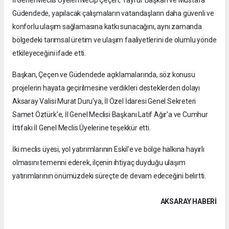
İl Genel Meclis Üyeleri Necip Çeçen, Tayfur Başkan ve Mustafa
Güdendede, yapılacak çalışmaların vatandaşların daha güvenli ve
konforlu ulaşım sağlamasına katkı sunacağını, aynı zamanda
bölgedeki tarımsal üretim ve ulaşım faaliyetlerini de olumlu yönde
etkileyeceğini ifade etti.
Başkan, Çeçen ve Güdendede açıklamalarında, söz konusu
projelerin hayata geçirilmesine verdikleri desteklerden dolayı
Aksaray Valisi Murat Duru'ya, İl Özel İdaresi Genel Sekreteri
Samet Öztürk'e, İl Genel Meclisi Başkanı Latif Ağır'a ve Cumhur
İttifakı İl Genel Meclis Üyelerine teşekkür etti.
İki meclis üyesi, yol yatırımlarının Eskil'e ve bölge halkına hayırlı
olmasını temenni ederek, ilçenin ihtiyaç duyduğu ulaşım
yatırımlarının önümüzdeki süreçte de devam edeceğini belirtti.
AKSARAY HABERİ