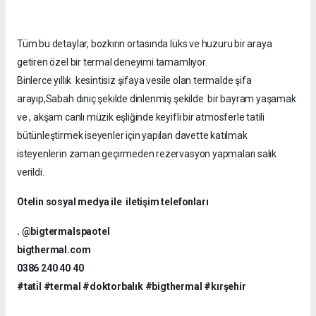
Tüm bu detaylar, bozkırın ortasında lüks ve huzuru bir araya
getiren özel bir termal deneyimi tamamlıyor.
Binlerce yıllık kesintisiz şifaya vesile olan termalde şifa
arayıp,Sabah diniç şekilde dinlenmiş şekilde bir bayram yaşamak
ve , akşam canlı müzik eşliğinde keyifli bir atmosferle tatili
bütünleştirmek iseyenler için yapılan davette katılmak
isteyenlerin zaman geçirmeden rezervasyon yapmaları salık
verildi.
Otelin sosyal medya ile iletişim telefonları
. @bigtermalspaotel
bigthermal.com
0386 240 40 40
#tati̇l #termal #doktorbalık #bigthermal #kırşehir