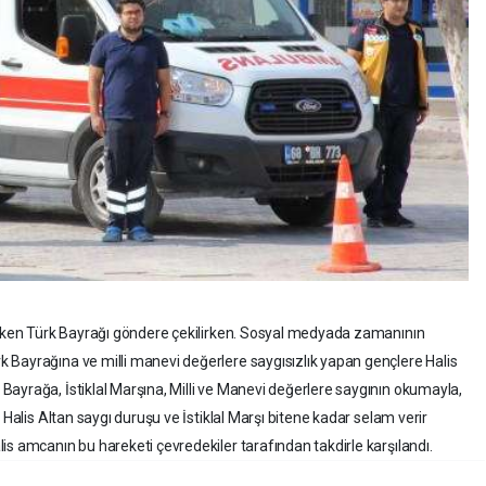
nurken Türk Bayrağı göndere çekilirken. Sosyal medyada zamanının
 Bayrağına ve milli manevi değerlere saygısızlık yapan gençlere Halis
ayrağa, İstiklal Marşına, Milli ve Manevi değerlere saygının okumayla,
 Halis Altan saygı duruşu ve İstiklal Marşı bitene kadar selam verir
is amcanın bu hareketi çevredekiler tarafından takdirle karşılandı.