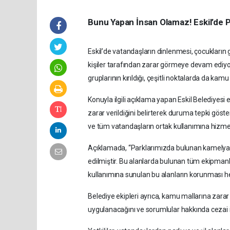
Bunu Yapan İnsan Olamaz! Eskil’de Par
Eskil’de vatandaşların dinlenmesi, çocukların gü
kişiler tarafından zarar görmeye devam ediyo
gruplarının kırıldığı, çeşitli noktalarda da kamu
Konuyla ilgili açıklama yapan Eskil Belediyesi 
zarar verildiğini belirterek duruma tepki göst
ve tüm vatandaşların ortak kullanımına hizmet 
Açıklamada, “Parklarımızda bulunan kamelya, ba
edilmiştir. Bu alanlarda bulunan tüm ekipmanl
kullanımına sunulan bu alanların korunması hep
Belediye ekipleri ayrıca, kamu mallarına zarar v
uygulanacağını ve sorumlular hakkında cezai iş