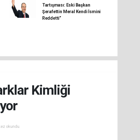
Tartışması: Eski Başkan
Şerafettin Meral Kendi İsmini
Reddetti”
rklar Kimliği
iyor
kez okundu.