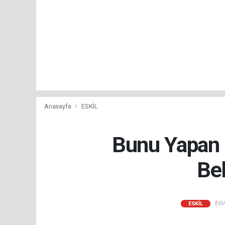
Anasayfa
ESKİL
Bunu Yapan İ
Bel
(NM)
ESKİL