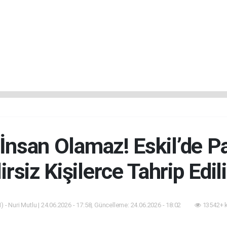
nsan Olamaz! Eskil’de Pa
irsiz Kişilerce Tahrip Edil
 - Nuri Mutlu | 24.06.2026 - 17:58, Güncelleme: 24.06.2026 - 18:02
13542+ 