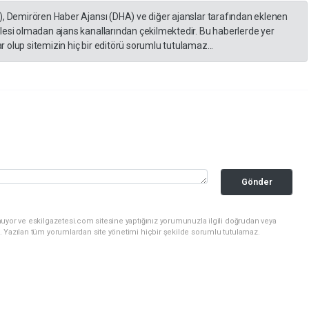
), Demirören Haber Ajansı (DHA) ve diğer ajanslar tarafından eklenen
lesi olmadan ajans kanallarından çekilmektedir. Bu haberlerde yer
 olup sitemizin hiç bir editörü sorumlu tutulamaz...
Gönder
uyor ve eskilgazetesi.com sitesine yaptığınız yorumunuzla ilgili doğrudan veya
. Yazılan tüm yorumlardan site yönetimi hiçbir şekilde sorumlu tutulamaz.