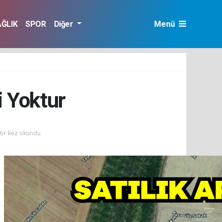
AĞLIK
SPOR
Diğer
Menü
i Yoktur
6+ kez okundu.