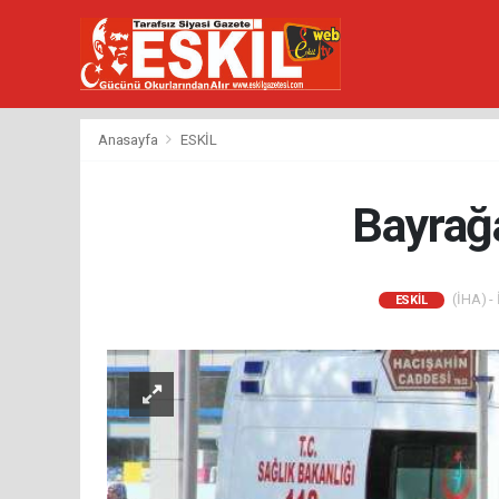
Anasayfa
ESKİL
Bayrağa
(İHA) - 
ESKİL