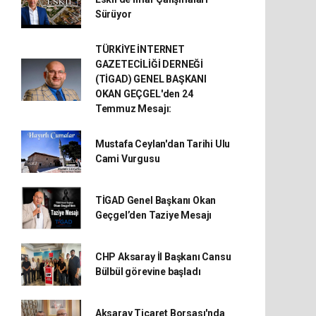
Sürüyor
TÜRKİYE İNTERNET
GAZETECİLİĞİ DERNEĞİ
(TİGAD) GENEL BAŞKANI
OKAN GEÇGEL'den 24
Temmuz Mesajı:
Mustafa Ceylan'dan Tarihi Ulu
Cami Vurgusu
TİGAD Genel Başkanı Okan
Geçgel’den Taziye Mesajı
CHP Aksaray İl Başkanı Cansu
Bülbül görevine başladı
Aksaray Ticaret Borsası'nda