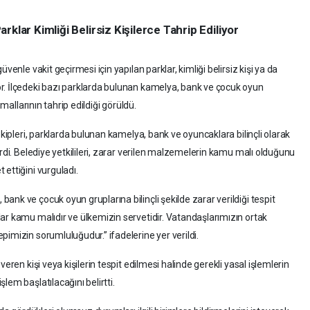
klar Kimliği Belirsiz Kişilerce Tahrip Ediliyor
venle vakit geçirmesi için yapılan parklar, kimliği belirsiz kişi ya da
r. İlçedeki bazı parklarda bulunan kamelya, bank ve çocuk oyun
 mallarının tahrip edildiği görüldü.
ekipleri, parklarda bulunan kamelya, bank ve oyuncaklara bilinçli olarak
erdi. Belediye yetkilileri, zarar verilen malzemelerin kamu malı olduğunu
ettiğini vurguladı.
nk ve çocuk oyun gruplarına bilinçli şekilde zarar verildiği tespit
ar kamu malıdır ve ülkemizin servetidir. Vatandaşlarımızın ortak
imizin sorumluluğudur.” ifadelerine yer verildi.
eren kişi veya kişilerin tespit edilmesi halinde gerekli yasal işlemlerin
lem başlatılacağını belirtti.