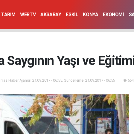
TARIM
WEBTV
AKSARAY
ESKİL
KONYA
EKONOMİ
S
 Saygının Yaşı ve Eğitim
İhlas Haber Ajansı | 21.09.2017 - 06:55, Güncelleme: 21.09.2017 - 06:55
664