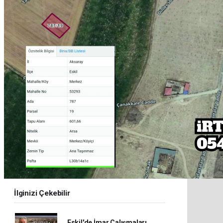
İlginizi Çekebilir
Eskil'de İmar Çalışmaları