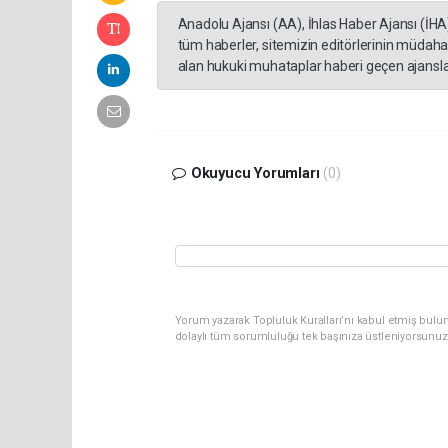
Anadolu Ajansı (AA), İhlas Haber Ajansı (İHA
tüm haberler, sitemizin editörlerinin müdaha
alan hukuki muhataplar haberi geçen ajanslar
Okuyucu Yorumları
(0)
Yorum yazarak Topluluk Kuralları’nı kabul etmiş bulun
dolaylı tüm sorumluluğu tek başınıza üstleniyorsunuz