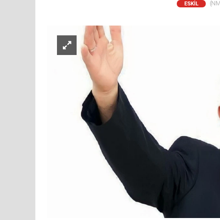
(NM)
ESKİL