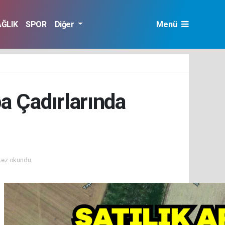
AĞLIK
SPOR
Diğer
Menü
a Çadırlarında
kez okundu.