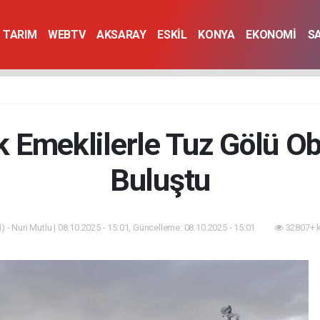
TARIM
WEBTV
AKSARAY
ESKİL
KONYA
EKONOMİ
S
 Emeklilerle Tuz Gölü Ob
Buluştu
 - Nuri Mutlu | 08.10.2025 - 15:01, Güncelleme: 08.10.2025 - 15:01
32807+ 