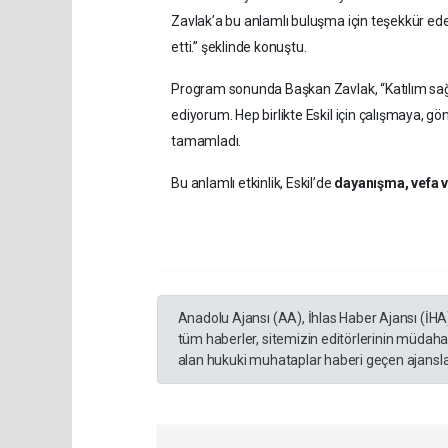
Zavlak’a bu anlamlı buluşma için teşekkür ede
etti.” şeklinde konuştu.
Program sonunda Başkan Zavlak, “Katılım sağ
ediyorum. Hep birlikte Eskil için çalışmaya, gö
tamamladı.
Bu anlamlı etkinlik, Eskil’de
dayanışma, vefa v
Anadolu Ajansı (AA), İhlas Haber Ajansı (İHA
tüm haberler, sitemizin editörlerinin müdaha
alan hukuki muhataplar haberi geçen ajanslar