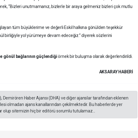
rek, “Bizleri unutmamanız, bizlerle bir araya gelmeniz bizleri çok mutlu
layan tüm büyüklerime ve değerli Eskil halkına gönülden teşekkür
nül birliğiyle yol yürümeye devam edeceğiz.” diyerek sözlerini
e gönül bağlarının güçlendiği
örnek bir buluşma olarak değerlendirildi.
AKSARAY HABERİ
), Demirören Haber Ajansı (DHA) ve diğer ajanslar tarafından eklenen
lesi olmadan ajans kanallarından çekilmektedir. Bu haberlerde yer
 olup sitemizin hiç bir editörü sorumlu tutulamaz...