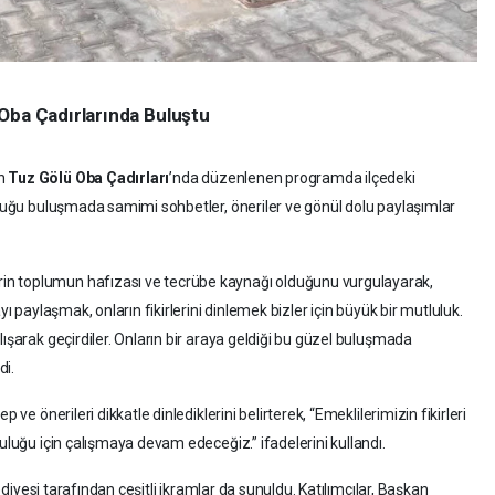
Oba Çadırlarında Buluştu
ün
Tuz Gölü Oba Çadırları
’nda düzenlenen programda ilçedeki
olduğu buluşmada samimi sohbetler, öneriler ve gönül dolu paylaşımlar
n toplumun hafızası ve tecrübe kaynağı olduğunu vurgulayarak,
yı paylaşmak, onların fikirlerini dinlemek bizler için büyük bir mutluluk.
lışarak geçirdiler. Onların bir araya geldiği bu güzel buluşmada
di.
 ve önerileri dikkatle dinlediklerini belirterek, “Emeklilerimizin fikirleri
luluğu için çalışmaya devam edeceğiz.” ifadelerini kullandı.
lediyesi tarafından çeşitli ikramlar da sunuldu. Katılımcılar, Başkan