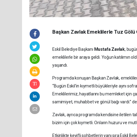
Başkan Zavlak Emeklilerle Tuz Gölü 
Eskil Belediye Başkanı
Mustafa Zavlak
, bug
emeklilerle bir araya geldi. Yoğun katılımın 
yaşandı.
Programda konuşan Başkan Zavlak, emeklileri
“Bugün Eskil’in kıymetli büyükleriyle aynı sofra
Emeklilerimiz, hayatlarını bu memleket için ça
samimiyet, muhabbet ve gönül bağı vardı.” de
Zavlak, ayrıca programda kendisine iletilen talep
bizim için çok kıymetli. Onların huzuru ve mut
Etkinlikte keyifli sohbetlerin yanı sıra Eskil Be