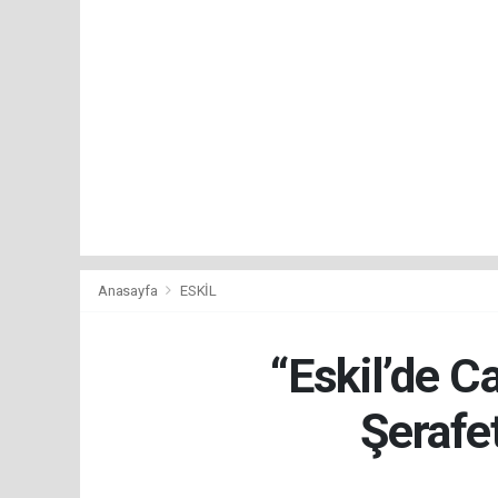
Anasayfa
ESKİL
“Eskil’de C
Şerafe