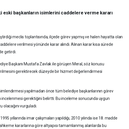
ki eski başkanların isimlerini caddelere verme kararı
eştirdiği meclis toplantısında, ilçede görev yapmış ve halen hayatta olan
 caddelere verilmesi yönünde karar alındı. Alınan karar kısa sürede
e getirdi.
ediye Başkanı Mustafa Zavlak ile görüşen Meral, söz konusu
erilmesini gerektirecek düzeyde bir hizmet değerlendirmesi
simlendirmesi yapılmadan önce tüm belediye başkanlarının görev
 incelenmesi gerektiğini belirtti. Bu inceleme sonucunda uygun
u olacağını vurguladı.
1995 yıllarında imar çalışmaları yapıldığı, 2010 yılında ise 18. madde
. Mahkeme kararlarına göre altyapısı tamamlanmış alanlarda bu