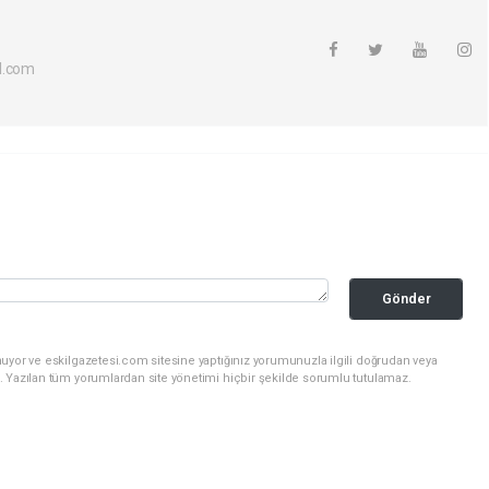
l.com
Gönder
uyor ve eskilgazetesi.com sitesine yaptığınız yorumunuzla ilgili doğrudan veya
. Yazılan tüm yorumlardan site yönetimi hiçbir şekilde sorumlu tutulamaz.