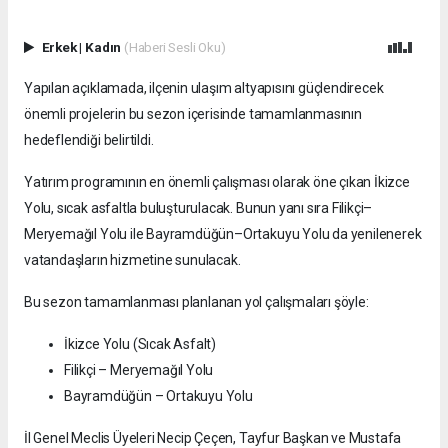
Erkek
|
Kadın
(Haberi Sesli Oku)
Yapılan açıklamada, ilçenin ulaşım altyapısını güçlendirecek
önemli projelerin bu sezon içerisinde tamamlanmasının
hedeflendiği belirtildi.
Yatırım programının en önemli çalışması olarak öne çıkan İkizce
Yolu, sıcak asfaltla buluşturulacak. Bunun yanı sıra Filikçi–
Meryemağıl Yolu ile Bayramdüğün–Ortakuyu Yolu da yenilenerek
vatandaşların hizmetine sunulacak.
Bu sezon tamamlanması planlanan yol çalışmaları şöyle:
İkizce Yolu (Sıcak Asfalt)
Filikçi – Meryemağıl Yolu
Bayramdüğün – Ortakuyu Yolu
İl Genel Meclis Üyeleri Necip Çeçen, Tayfur Başkan ve Mustafa