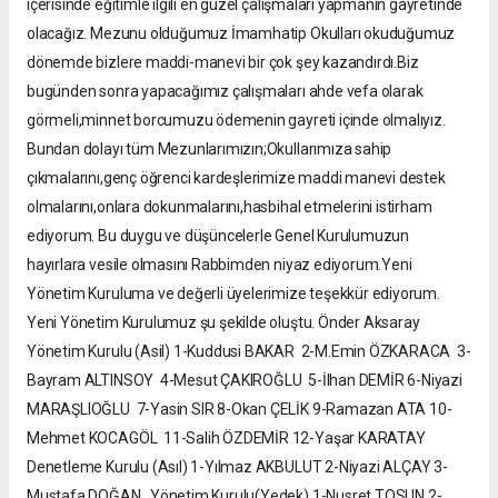
içerisinde eğitimle ilgili en güzel çalışmaları yapmanın gayretinde
olacağız. Mezunu olduğumuz İmamhatip Okulları okuduğumuz
dönemde bizlere maddi-manevi bir çok şey kazandırdı.Biz
bugünden sonra yapacağımız çalışmaları ahde vefa olarak
görmeli,minnet borcumuzu ödemenin gayreti içinde olmalıyız.
Bundan dolayı tüm Mezunlarımızın;Okullarımıza sahip
çıkmalarını,genç öğrenci kardeşlerimize maddi manevi destek
olmalarını,onlara dokunmalarını,hasbihal etmelerini istirham
ediyorum. Bu duygu ve düşüncelerle Genel Kurulumuzun
hayırlara vesile olmasını Rabbimden niyaz ediyorum.Yeni
Yönetim Kuruluma ve değerli üyelerimize teşekkür ediyorum.
Yeni Yönetim Kurulumuz şu şekilde oluştu. Önder Aksaray
Yönetim Kurulu (Asil) 1-Kuddusi BAKAR 2-M.Emin ÖZKARACA 3-
Bayram ALTINSOY 4-Mesut ÇAKIROĞLU 5-İlhan DEMİR 6-Niyazi
MARAŞLIOĞLU 7-Yasin SIR 8-Okan ÇELİK 9-Ramazan ATA 10-
Mehmet KOCAGÖL 11-Salih ÖZDEMİR 12-Yaşar KARATAY
Denetleme Kurulu (Asıl) 1-Yılmaz AKBULUT 2-Niyazi ALÇAY 3-
Mustafa DOĞAN Yönetim Kurulu(Yedek) 1-Nusret TOSUN 2-