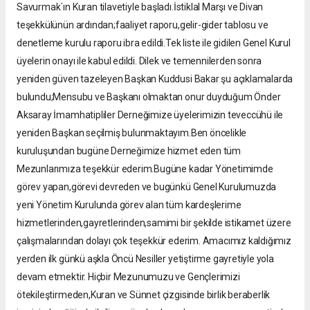
Savurmak´ın Kuran tilavetiyle başladı.İstiklal Marşı ve Divan
teşekkülünün ardından;faaliyet raporu,gelir-gider tablosu ve
denetleme kurulu raporu ibra edildi.Tek liste ile gidilen Genel Kurul
üyelerin onayı ile kabul edildi. Dilek ve temennilerden sonra
yeniden güven tazeleyen Başkan Kuddusi Bakar şu açıklamalarda
bulundu;Mensubu ve Başkanı olmaktan onur duyduğum Önder
Aksaray İmamhatipliler Derneğimize üyelerimizin teveccühü ile
yeniden Başkan seçilmiş bulunmaktayım.Ben öncelikle
kuruluşundan bugüne Derneğimize hizmet eden tüm
Mezunlarımıza teşekkür ederim.Bugüne kadar Yönetimimde
görev yapan,görevi devreden ve bugünkü Genel Kurulumuzda
yeni Yönetim Kurulunda görev alan tüm kardeşlerime
hizmetlerinden,gayretlerinden,samimi bir şekilde istikamet üzere
çalışmalarından dolayı çok teşekkür ederim. Amacımız kaldığımız
yerden ilk günkü aşkla Öncü Nesiller yetiştirme gayretiyle yola
devam etmektir. Hiçbir Mezunumuzu ve Gençlerimizi
ötekileştirmeden,Kuran ve Sünnet çizgisinde birlik beraberlik