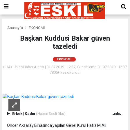
Anasayfa
EKONOMİ
Başkan Kuddusi Bakar güven
tazeledi
EKONOMİ
(İHA) - İhlas Haber Ajansı | 31.07.2019 - 12:37, Güncelleme: 31.07.2019 - 12:37
7806+ kez okundu.
Erkek
|
Kadın
(Haberi Sesli Oku)
Önder Aksaray Binasında yapılan Genel Kurul Hafız M.Ali