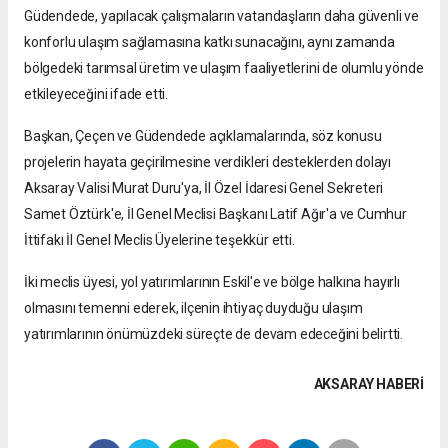
Güdendede, yapılacak çalışmaların vatandaşların daha güvenli ve
konforlu ulaşım sağlamasına katkı sunacağını, aynı zamanda
bölgedeki tarımsal üretim ve ulaşım faaliyetlerini de olumlu yönde
etkileyeceğini ifade etti.
Başkan, Çeçen ve Güdendede açıklamalarında, söz konusu
projelerin hayata geçirilmesine verdikleri desteklerden dolayı
Aksaray Valisi Murat Duru'ya, İl Özel İdaresi Genel Sekreteri
Samet Öztürk'e, İl Genel Meclisi Başkanı Latif Ağır'a ve Cumhur
İttifakı İl Genel Meclis Üyelerine teşekkür etti.
İki meclis üyesi, yol yatırımlarının Eskil'e ve bölge halkına hayırlı
olmasını temenni ederek, ilçenin ihtiyaç duyduğu ulaşım
yatırımlarının önümüzdeki süreçte de devam edeceğini belirtti.
AKSARAY HABERİ