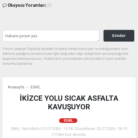
Okuyucu Yorumları
(0)
Gönder
Yorum yazarak Topluluk Kuralları’nı kabul etmiş bulunuyor ve eskilgazetesi.com
sitesine yaptığınız yorumunuzla ilgili doğrudan veya dolaylı tüm sorumluluğu tek
başınıza üstleniyorsunuz. Yazılan tüm yorumlardan site yönetimi hiçbir şekilde
sorumlu tutulamaz.
Anasayfa
ESKİL
İKİZCE YOLU SICAK ASFALTA
KAVUŞUYOR
ESKİL
(NM) - Nuri Mutlu | 01.07.2026 - 13:56, Güncelleme: 02.07.2026 - 09:15
21166+ kez okundu.