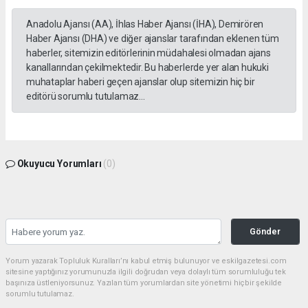
Anadolu Ajansı (AA), İhlas Haber Ajansı (İHA), Demirören
Haber Ajansı (DHA) ve diğer ajanslar tarafından eklenen tüm
haberler, sitemizin editörlerinin müdahalesi olmadan ajans
kanallarından çekilmektedir. Bu haberlerde yer alan hukuki
muhataplar haberi geçen ajanslar olup sitemizin hiç bir
editörü sorumlu tutulamaz...
Okuyucu Yorumları
(0)
Gönder
Yorum yazarak Topluluk Kuralları’nı kabul etmiş bulunuyor ve eskilgazetesi.com
sitesine yaptığınız yorumunuzla ilgili doğrudan veya dolaylı tüm sorumluluğu tek
başınıza üstleniyorsunuz. Yazılan tüm yorumlardan site yönetimi hiçbir şekilde
sorumlu tutulamaz.