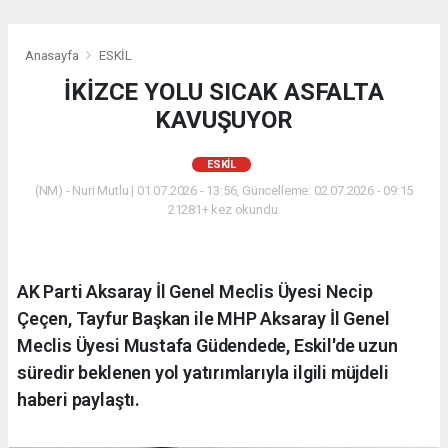
Anasayfa
ESKİL
İKİZCE YOLU SICAK ASFALTA
KAVUŞUYOR
ESKİL
(NM) - Nuri Mutlu | 01.07.2026 - 13:56, Güncelleme: 02.07.2026 - 09:15
21281+ kez okundu.
AK Parti Aksaray İl Genel Meclis Üyesi Necip
Çeçen, Tayfur Başkan ile MHP Aksaray İl Genel
Meclis Üyesi Mustafa Güdendede, Eskil'de uzun
süredir beklenen yol yatırımlarıyla ilgili müjdeli
haberi paylaştı.