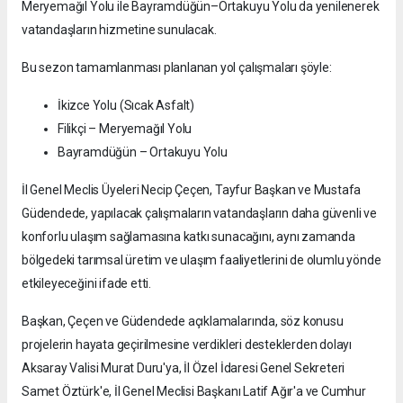
Meryemağıl Yolu ile Bayramdüğün–Ortakuyu Yolu da yenilenerek
vatandaşların hizmetine sunulacak.
Bu sezon tamamlanması planlanan yol çalışmaları şöyle:
İkizce Yolu (Sıcak Asfalt)
Filikçi – Meryemağıl Yolu
Bayramdüğün – Ortakuyu Yolu
İl Genel Meclis Üyeleri Necip Çeçen, Tayfur Başkan ve Mustafa
Güdendede, yapılacak çalışmaların vatandaşların daha güvenli ve
konforlu ulaşım sağlamasına katkı sunacağını, aynı zamanda
bölgedeki tarımsal üretim ve ulaşım faaliyetlerini de olumlu yönde
etkileyeceğini ifade etti.
Başkan, Çeçen ve Güdendede açıklamalarında, söz konusu
projelerin hayata geçirilmesine verdikleri desteklerden dolayı
Aksaray Valisi Murat Duru'ya, İl Özel İdaresi Genel Sekreteri
Samet Öztürk'e, İl Genel Meclisi Başkanı Latif Ağır'a ve Cumhur