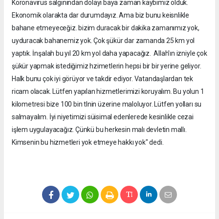
Koronavirüs salgınından dolayı baya zaman kaybımız olduk.
Ekonomik olarakta dar durumdayız. Ama biz bunu keisnlikle
bahane etmeyeceğiz. bizim duracak bir dakika zamanımız yok,
uyduracak bahanemiz yok. Çok şükür dar zamanda 25 km yol
yaptık. İnşalah bu yıl 20 km yol daha yapacağız. Allah'ın izniyle çok
şükür yapmak istediğimiz hzimetlerin hepsi bir bir yerine geliyor.
Halk bunu çok iyi görüyor ve takdir ediyor. Vatandaşlardan tek
ricam olacak. Lütfen yapılan hizmetlerimizi koruyalım. Bu yolun 1
kilometresi bize 100 bin tlnin üzerine maloluyor. Lütfen yolları su
salmayalım. İyi niyetimizi süisimal edenlerede kesinlikle cezai
işlem uygulayacağız. Çünkü bu herkesin malı devletin mallı.
Kimsenin bu hizmetleri yok etmeye hakkı yok" dedi.