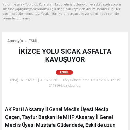
Yorum yazarak Topluluk Kuralları’nı kabul etmiş bulunuyor ve eskilgazetesi.com
sitesine yaptığınız yorumunuzla ilgili doğrudan veya dolaylı tüm sorumluluğu tek
başınıza üstleniyorsunuz. Yazılan tüm yorumlardan site yönetimi hiçbir şekilde
sorumlu tutulamaz.
Anasayfa
ESKİL
İKİZCE YOLU SICAK ASFALTA
KAVUŞUYOR
ESKİL
(NM) - Nuri Mutlu | 01.07.2026 - 13:56, Güncelleme: 02.07.2026 - 09:15
21139+ kez okundu.
AK Parti Aksaray İl Genel Meclis Üyesi Necip
Çeçen, Tayfur Başkan ile MHP Aksaray İl Genel
Meclis Üyesi Mustafa Güdendede, Eskil'de uzun