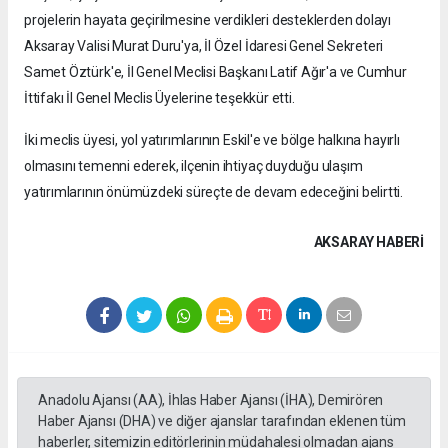
projelerin hayata geçirilmesine verdikleri desteklerden dolayı
Aksaray Valisi Murat Duru'ya, İl Özel İdaresi Genel Sekreteri
Samet Öztürk'e, İl Genel Meclisi Başkanı Latif Ağır'a ve Cumhur
İttifakı İl Genel Meclis Üyelerine teşekkür etti.
İki meclis üyesi, yol yatırımlarının Eskil'e ve bölge halkına hayırlı
olmasını temenni ederek, ilçenin ihtiyaç duyduğu ulaşım
yatırımlarının önümüzdeki süreçte de devam edeceğini belirtti.
AKSARAY HABERİ
Anadolu Ajansı (AA), İhlas Haber Ajansı (İHA), Demirören
Haber Ajansı (DHA) ve diğer ajanslar tarafından eklenen tüm
haberler, sitemizin editörlerinin müdahalesi olmadan ajans