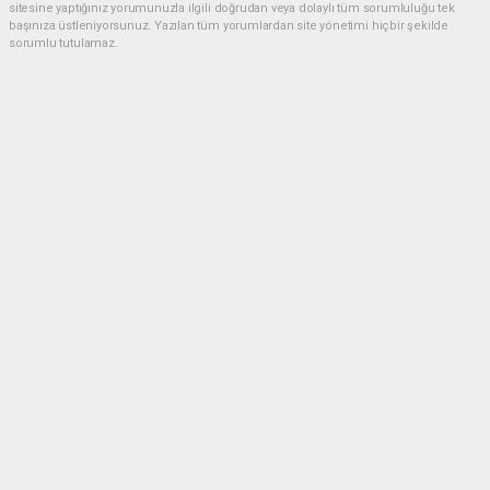
sitesine yaptığınız yorumunuzla ilgili doğrudan veya dolaylı tüm sorumluluğu tek
başınıza üstleniyorsunuz. Yazılan tüm yorumlardan site yönetimi hiçbir şekilde
sorumlu tutulamaz.
Anasayfa
ESKİL
Eski Başkan Adayından Eskil
Belediyesi'ne Sert Eleştiriler
ESKİL
(NM) - Nuri Mutlu | 20.07.2026 - 18:41, Güncelleme: 20.07.2026 - 20:11
16494 kez okundu.
Eskil'de yerel siyasette dikkat çeken bir açıklama
yapıldı.