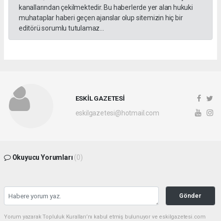
kanallarından çekilmektedir. Bu haberlerde yer alan hukuki
muhataplar haberi geçen ajanslar olup sitemizin hiç bir
editörü sorumlu tutulamaz...
ESKİL GAZETESİ
eskilgazetesi@hotmail.com
Okuyucu Yorumları
(0)
Gönder
Yorum yazarak Topluluk Kuralları’nı kabul etmiş bulunuyor ve eskilgazetesi.com