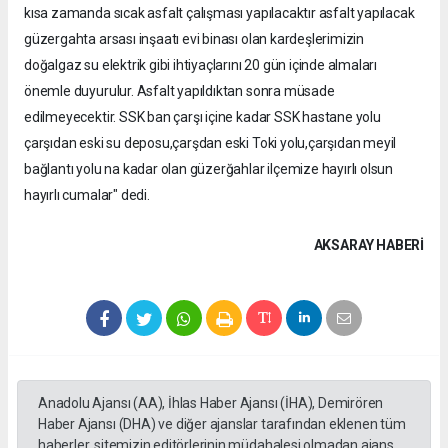
kısa zamanda sıcak asfalt çalışması yapılacaktır asfalt yapılacak
güzergahta arsası inşaatı evi binası olan kardeşlerimizin
doğalgaz su elektrik gibi ihtiyaçlarını 20 gün içinde almaları
önemle duyurulur. Asfalt yapıldıktan sonra müsade
edilmeyecektir. SSK ban çarşı içine kadar SSK hastane yolu
çarşıdan eski su deposu,çarşdan eski Toki yolu,çarşıdan meyil
bağlantı yolu na kadar olan güzerğahlar ilçemize hayırlı olsun
hayırlı cumalar" dedi.
AKSARAY HABERİ
Anadolu Ajansı (AA), İhlas Haber Ajansı (İHA), Demirören
Haber Ajansı (DHA) ve diğer ajanslar tarafından eklenen tüm
haberler, sitemizin editörlerinin müdahalesi olmadan ajans