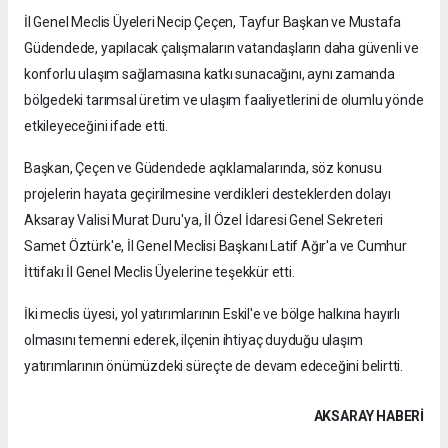
İl Genel Meclis Üyeleri Necip Çeçen, Tayfur Başkan ve Mustafa
Güdendede, yapılacak çalışmaların vatandaşların daha güvenli ve
konforlu ulaşım sağlamasına katkı sunacağını, aynı zamanda
bölgedeki tarımsal üretim ve ulaşım faaliyetlerini de olumlu yönde
etkileyeceğini ifade etti.
Başkan, Çeçen ve Güdendede açıklamalarında, söz konusu
projelerin hayata geçirilmesine verdikleri desteklerden dolayı
Aksaray Valisi Murat Duru'ya, İl Özel İdaresi Genel Sekreteri
Samet Öztürk'e, İl Genel Meclisi Başkanı Latif Ağır'a ve Cumhur
İttifakı İl Genel Meclis Üyelerine teşekkür etti.
İki meclis üyesi, yol yatırımlarının Eskil'e ve bölge halkına hayırlı
olmasını temenni ederek, ilçenin ihtiyaç duyduğu ulaşım
yatırımlarının önümüzdeki süreçte de devam edeceğini belirtti.
AKSARAY HABERİ