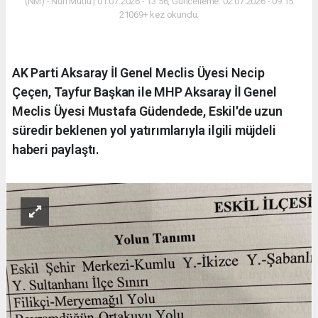
(NM) - Nuri Mutlu | 01.07.2026 - 13:56, Güncelleme: 02.07.2026 - 09:15
21069+ kez okundu.
AK Parti Aksaray İl Genel Meclis Üyesi Necip
Çeçen, Tayfur Başkan ile MHP Aksaray İl Genel
Meclis Üyesi Mustafa Güdendede, Eskil'de uzun
süredir beklenen yol yatırımlarıyla ilgili müjdeli
haberi paylaştı.