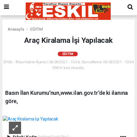
Anasayfa
EĞİTİM
Araç Kiralama İşi Yapılacak
EĞİTİM
(İHA) - İhlas Haber Ajansı | 06.08.2021 - 10:34, Güncelleme: 06.08.2021 - 10:34
9961+ kez okundu.
Basın İlan Kurumu'nun,www.ilan.gov.tr'de ki ilanına
göre,
Erkek
|
Kadın
(Haberi Sesli Oku)