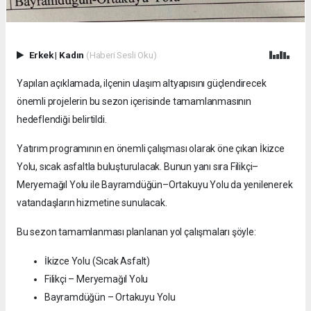
Erkek
|
Kadın
(Haberi Sesli Oku)
Yapılan açıklamada, ilçenin ulaşım altyapısını güçlendirecek
önemli projelerin bu sezon içerisinde tamamlanmasının
hedeflendiği belirtildi.
Yatırım programının en önemli çalışması olarak öne çıkan İkizce
Yolu, sıcak asfaltla buluşturulacak. Bunun yanı sıra Filikçi–
Meryemağıl Yolu ile Bayramdüğün–Ortakuyu Yolu da yenilenerek
vatandaşların hizmetine sunulacak.
Bu sezon tamamlanması planlanan yol çalışmaları şöyle:
İkizce Yolu (Sıcak Asfalt)
Filikçi – Meryemağıl Yolu
Bayramdüğün – Ortakuyu Yolu