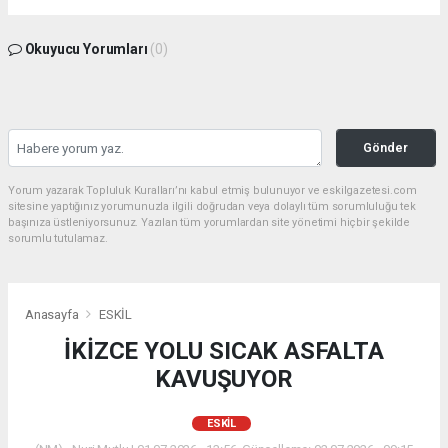
Okuyucu Yorumları
(0)
Gönder
Yorum yazarak Topluluk Kuralları’nı kabul etmiş bulunuyor ve eskilgazetesi.com
sitesine yaptığınız yorumunuzla ilgili doğrudan veya dolaylı tüm sorumluluğu tek
başınıza üstleniyorsunuz. Yazılan tüm yorumlardan site yönetimi hiçbir şekilde
sorumlu tutulamaz.
Anasayfa
ESKİL
İKİZCE YOLU SICAK ASFALTA
KAVUŞUYOR
ESKİL