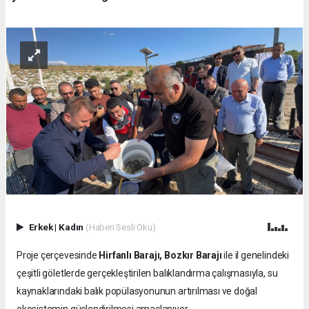
Erkek
|
Kadın
(Haberi Sesli Oku)
Proje çerçevesinde
Hirfanlı Barajı, Bozkır Barajı
ile il genelindeki
çeşitli göletlerde gerçekleştirilen balıklandırma çalışmasıyla, su
kaynaklarındaki balık popülasyonunun artırılması ve doğal
ekosistemin güçlendirilmesi amaçlanıyor.