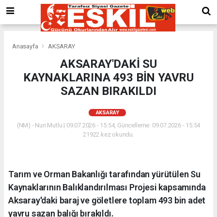
Anasayfa
AKSARAY
AKSARAY'DAKİ SU
KAYNAKLARINA 493 BİN YAVRU
SAZAN BIRAKILDI
AKSARAY
(NM) - Nuri Mutlu | 09.07.2026 - 15:54, Güncelleme: 09.07.2026 - 15:54
21922 kez okundu.
Tarım ve Orman Bakanlığı tarafından yürütülen Su
Kaynaklarının Balıklandırılması Projesi kapsamında
Aksaray'daki baraj ve göletlere toplam 493 bin adet
yavru sazan balığı bırakıldı.