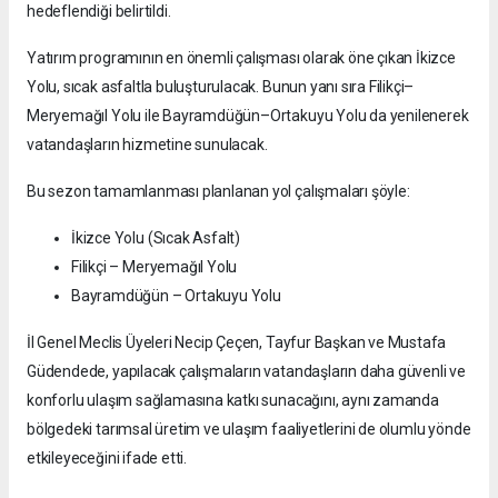
hedeflendiği belirtildi.
Yatırım programının en önemli çalışması olarak öne çıkan İkizce
Yolu, sıcak asfaltla buluşturulacak. Bunun yanı sıra Filikçi–
Meryemağıl Yolu ile Bayramdüğün–Ortakuyu Yolu da yenilenerek
vatandaşların hizmetine sunulacak.
Bu sezon tamamlanması planlanan yol çalışmaları şöyle:
İkizce Yolu (Sıcak Asfalt)
Filikçi – Meryemağıl Yolu
Bayramdüğün – Ortakuyu Yolu
İl Genel Meclis Üyeleri Necip Çeçen, Tayfur Başkan ve Mustafa
Güdendede, yapılacak çalışmaların vatandaşların daha güvenli ve
konforlu ulaşım sağlamasına katkı sunacağını, aynı zamanda
bölgedeki tarımsal üretim ve ulaşım faaliyetlerini de olumlu yönde
etkileyeceğini ifade etti.