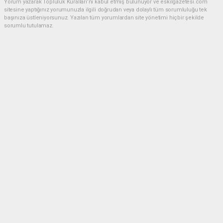
Yorum yazarak Topluluk Kuralları’nı kabul etmiş bulunuyor ve eskilgazetesi.com
sitesine yaptığınız yorumunuzla ilgili doğrudan veya dolaylı tüm sorumluluğu tek
başınıza üstleniyorsunuz. Yazılan tüm yorumlardan site yönetimi hiçbir şekilde
sorumlu tutulamaz.
Anasayfa
ESKİL
Eski Başkan Adayından Eskil
Belediyesi'ne Sert Eleştiriler
ESKİL
(NM) - Nuri Mutlu | 20.07.2026 - 18:41, Güncelleme: 20.07.2026 - 20:11
17550 kez okundu.
Eskil'de yerel siyasette dikkat çeken bir açıklama
yapıldı.