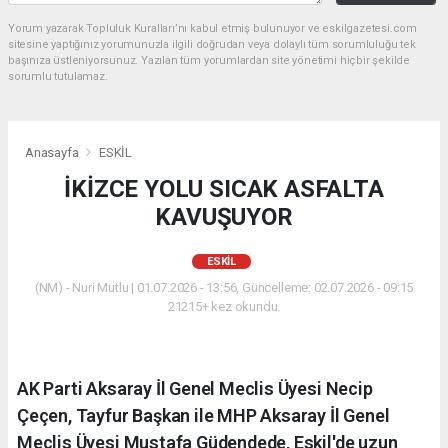
Yorum yazarak Topluluk Kuralları’nı kabul etmiş bulunuyor ve eskilgazetesi.com
sitesine yaptığınız yorumunuzla ilgili doğrudan veya dolaylı tüm sorumluluğu tek
başınıza üstleniyorsunuz. Yazılan tüm yorumlardan site yönetimi hiçbir şekilde
sorumlu tutulamaz.
Anasayfa
ESKİL
İKİZCE YOLU SICAK ASFALTA
KAVUŞUYOR
ESKİL
(NM) - Nuri Mutlu | 01.07.2026 - 13:56, Güncelleme: 02.07.2026 - 09:15
21215+ kez okundu.
AK Parti Aksaray İl Genel Meclis Üyesi Necip
Çeçen, Tayfur Başkan ile MHP Aksaray İl Genel
Meclis Üyesi Mustafa Güdendede, Eskil'de uzun