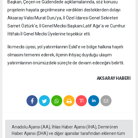
Başkan, Çeçen ve Güdendede açıklamalarında, söz konusu
projelerin hayata geçirilmesine verdikleri desteklerden dolayı
Aksaray Valisi Murat Duru'ya, İl Özel İdaresi Genel Sekreteri
Samet Öztürk'e, İl Genel Meclisi Başkanı Latif Ağır'a ve Cumhur
İttifakı İl Genel Meclis Üyelerine teşekkür etti.
İki meclis üyesi, yol yatırımlarının Eskil'e ve bölge halkına hayırlı
olmasını temenni ederek, ilçenin ihtiyaç duyduğu ulaşım
yatırımlarının önümüzdeki süreçte de devam edeceğini belirtti.
AKSARAY HABERİ
Anadolu Ajansı (AA), İhlas Haber Ajansı (İHA), Demirören
Haber Ajansı (DHA) ve diğer ajanslar tarafından eklenen tüm