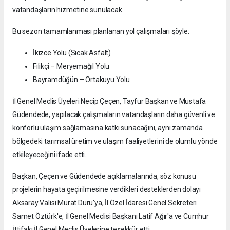
vatandaşların hizmetine sunulacak.
Bu sezon tamamlanması planlanan yol çalışmaları şöyle:
İkizce Yolu (Sıcak Asfalt)
Filikçi – Meryemağıl Yolu
Bayramdüğün – Ortakuyu Yolu
İl Genel Meclis Üyeleri Necip Çeçen, Tayfur Başkan ve Mustafa
Güdendede, yapılacak çalışmaların vatandaşların daha güvenli ve
konforlu ulaşım sağlamasına katkı sunacağını, aynı zamanda
bölgedeki tarımsal üretim ve ulaşım faaliyetlerini de olumlu yönde
etkileyeceğini ifade etti.
Başkan, Çeçen ve Güdendede açıklamalarında, söz konusu
projelerin hayata geçirilmesine verdikleri desteklerden dolayı
Aksaray Valisi Murat Duru'ya, İl Özel İdaresi Genel Sekreteri
Samet Öztürk'e, İl Genel Meclisi Başkanı Latif Ağır'a ve Cumhur
İttifakı İl Genel Meclis Üyelerine teşekkür etti.