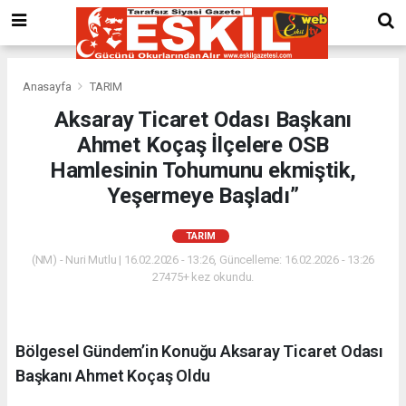
Anasayfa
TARIM
Aksaray Ticaret Odası Başkanı
Ahmet Koçaş İlçelere OSB
Hamlesinin Tohumunu ekmiştik,
Yeşermeye Başladı”
TARIM
(NM) - Nuri Mutlu | 16.02.2026 - 13:26, Güncelleme: 16.02.2026 - 13:26
27475+ kez okundu.
Bölgesel Gündem’in Konuğu Aksaray Ticaret Odası
Başkanı Ahmet Koçaş Oldu