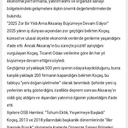
ekonomik performansı, yatırım iklimi ve organize sanayi
bölgelerindeki gelişmelere ilişkin önemli değerlendirmelerde
bulundu.
“2025 Zor Bir Yıldı Ama Aksaray Büyümeye Devam Ediyor”
2025 yılının iş dünyası açısından zor geçtiğini belirten Koçaş,
küresel ve ulusal ölçekte ekonomik verilerde gerileme yaşandığını
ifade etti. Ancak Aksaray’ın bu süreçte pozitif ayrıştığını
vurgulayan Koçaş, Ticaret Odası verilerine göre ilin her yıl
büyümeye devam ettiğini söyledi.
Geçtiğimiz yıl yaklaşık 500 yeni üyenin odaya kaydolduğunu, buna
karşılık yaklaşık 200 firmanın kapandığını belirten Koçaş, bu
tabloyu “yeni doğan işletmeler” olarak tanımladı. Şehirde yeni iş
yerlerinin artış gösterdiğini, özellikle deprem sonrası Aksaray’ın
ciddi göç aldığını ve dışarıdan yatırımcı ilgisinin yükseldiğini ifade
etti.
İlçelere OSB Hamlesi: “Tohum Ektik, Yeşermeye Başladı”
Koçaş, 2013 ve 2018 yıllarındaki başkanlık dönemlerinde “İller
İlçesiyle Büyük” sloganıyla ilçelerde Organize Sanayi Bölgeleri