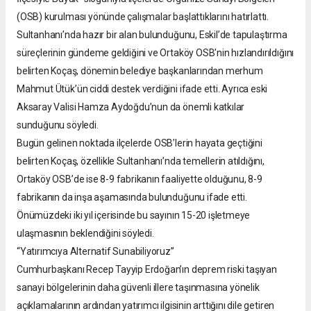
(OSB) kurulması yönünde çalışmalar başlattıklarını hatırlattı.
Sultanhanı’nda hazır bir alan bulunduğunu, Eskil’de tapulaştırma
süreçlerinin gündeme geldiğini ve Ortaköy OSB’nin hızlandırıldığını
belirten Koçaş, dönemin belediye başkanlarından merhum
Mahmut Ütük’ün ciddi destek verdiğini ifade etti. Ayrıca eski
Aksaray Valisi Hamza Aydoğdu’nun da önemli katkılar
sunduğunu söyledi.
Bugün gelinen noktada ilçelerde OSB’lerin hayata geçtiğini
belirten Koçaş, özellikle Sultanhanı’nda temellerin atıldığını,
Ortaköy OSB’de ise 8-9 fabrikanın faaliyette olduğunu, 8-9
fabrikanın da inşa aşamasında bulunduğunu ifade etti.
Önümüzdeki iki yıl içerisinde bu sayının 15-20 işletmeye
ulaşmasının beklendiğini söyledi.
“Yatırımcıya Alternatif Sunabiliyoruz”
Cumhurbaşkanı Recep Tayyip Erdoğan’ın deprem riski taşıyan
sanayi bölgelerinin daha güvenli illere taşınmasına yönelik
açıklamalarının ardından yatırımcı ilgisinin arttığını dile getiren