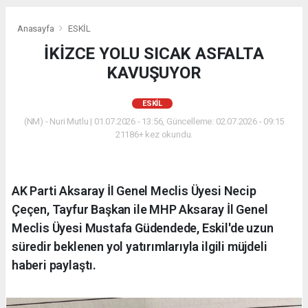
Anasayfa
ESKİL
İKİZCE YOLU SICAK ASFALTA
KAVUŞUYOR
ESKİL
(NM) - Nuri Mutlu | 01.07.2026 - 13:56, Güncelleme: 02.07.2026 - 09:15
21186+ kez okundu.
AK Parti Aksaray İl Genel Meclis Üyesi Necip
Çeçen, Tayfur Başkan ile MHP Aksaray İl Genel
Meclis Üyesi Mustafa Güdendede, Eskil'de uzun
süredir beklenen yol yatırımlarıyla ilgili müjdeli
haberi paylaştı.