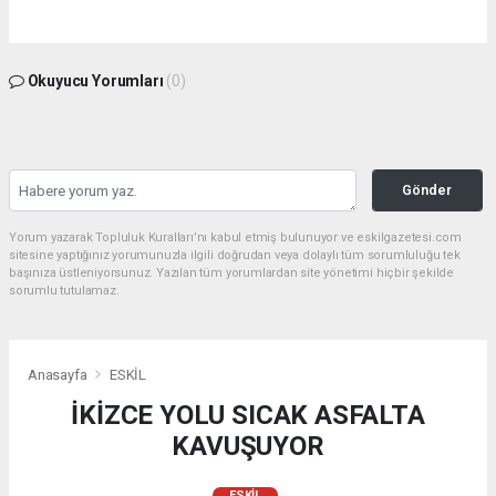
Okuyucu Yorumları
(0)
Gönder
Yorum yazarak Topluluk Kuralları’nı kabul etmiş bulunuyor ve eskilgazetesi.com
sitesine yaptığınız yorumunuzla ilgili doğrudan veya dolaylı tüm sorumluluğu tek
başınıza üstleniyorsunuz. Yazılan tüm yorumlardan site yönetimi hiçbir şekilde
sorumlu tutulamaz.
Anasayfa
ESKİL
İKİZCE YOLU SICAK ASFALTA
KAVUŞUYOR
ESKİL