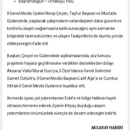
Bayramdüğün – Ortakuyu Yolu
İl Genel Meclis Üyeleri Necip Çeçen, Tayfur Başkan ve Mustafa
Güdendede, yapılacak çalışmaların vatandaşların daha güvenli ve
konforlu ulaşım sağlamasına katkı sunacağını, aynı zamanda
bölgedeki tarımsal üretim ve ulaşım faaliyetlerini de olumlu yönde
etkileyeceğini ifade etti.
Başkan, Çeçen ve Güdendede açıklamalarında, söz konusu
projelerin hayata geçirilmesine verdikleri desteklerden dolayı
Aksaray Valisi Murat Duru'ya, İl Özel İdaresi Genel Sekreteri
Samet Öztürk'e, İl Genel Meclisi Başkanı Latif Ağır'a ve Cumhur
İttifakı İl Genel Meclis Üyelerine teşekkür etti.
İki meclis üyesi, yol yatırımlarının Eskil'e ve bölge halkına hayırlı
olmasını temenni ederek, ilçenin ihtiyaç duyduğu ulaşım
yatırımlarının önümüzdeki süreçte de devam edeceğini belirtti.
AKSARAY HABERİ