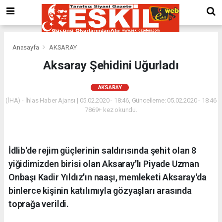
Anasayfa
AKSARAY
Aksaray Şehidini Uğurladı
AKSARAY
(İHA) - İhlas Haber Ajansı | 05.02.2020 - 18:46, Güncelleme: 05.02.2020 - 18:46
7869+ kez okundu.
İdlib'de rejim güçlerinin saldırısında şehit olan 8
yiğidimizden birisi olan Aksaray'lı Piyade Uzman
Onbaşı Kadir Yıldız'ın naaşı, memleketi Aksaray'da
binlerce kişinin katılımıyla gözyaşları arasında
toprağa verildi.