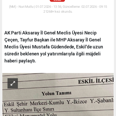
(NM) - Nuri Mutlu | 01.07.2026 - 13:56, Güncelleme: 02.07.2026 - 09:15
21268+ kez okundu.
AK Parti Aksaray İl Genel Meclis Üyesi Necip
Çeçen, Tayfur Başkan ile MHP Aksaray İl Genel
Meclis Üyesi Mustafa Güdendede, Eskil'de uzun
süredir beklenen yol yatırımlarıyla ilgili müjdeli
haberi paylaştı.