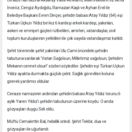
İnceöz, Cengiz Aydoğdu, Ramazan Kaşlı ve Ayhan Erel ile
Belediye Başkanı Evren Dinçer, şehidin babası Atay Yıldız (64) eşi
Türkan Uçkun Yıldız biri kız 6 kardeşi erkek kardeşi, yakınları,
askeri ve emniyet güçleri rütbelileri, amirleri, vatandaşlar, sivil
toplum kuruluşlarının yetkilileri ile çok sayıda vatandaşımız katıldı.
Şehit töreninde şehit yakınları Ulu Cami önündeki şehidin
tabutuna sarılarak ‘Vatan Sağolsun, Milletimiz sağolsun, Şehidim
Mekanın cennet olsun” sözleri söylediler. Şehidin eşi Türkan Uçkun
Yıldız ayakta durmakta güçlük çekti. Sağlık görevlileri koluna
girerek yardımcı oldular.
Cenaze namazının ardından şehidin babası Atay Yıldız torunu 6
aylık Yaren Yıldız’ı şehidin tabutunun üzerine koydu. O anda
gözyaşları duygu Seli oldu.
Müftü Cemalettin Bal, helallik istedi. Şehit Tekbir, dua ve
gözyaşları ile uğurlandı.