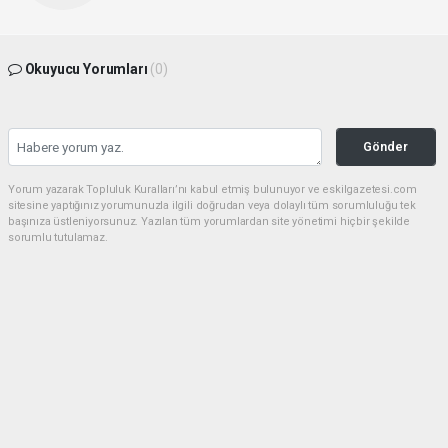
Okuyucu Yorumları
(0)
Gönder
Yorum yazarak Topluluk Kuralları’nı kabul etmiş bulunuyor ve eskilgazetesi.com
sitesine yaptığınız yorumunuzla ilgili doğrudan veya dolaylı tüm sorumluluğu tek
başınıza üstleniyorsunuz. Yazılan tüm yorumlardan site yönetimi hiçbir şekilde
sorumlu tutulamaz.
Anasayfa
ESKİL
Eski Başkan Adayından Eskil
Belediyesi'ne Sert Eleştiriler
ESKİL