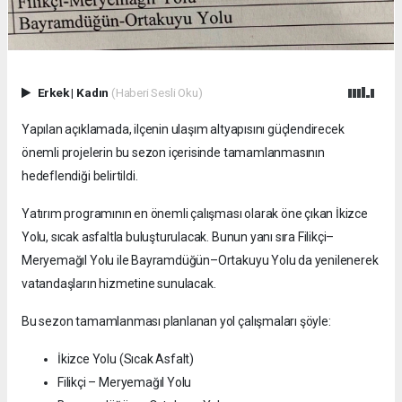
Erkek
|
Kadın
(Haberi Sesli Oku)
Yapılan açıklamada, ilçenin ulaşım altyapısını güçlendirecek
önemli projelerin bu sezon içerisinde tamamlanmasının
hedeflendiği belirtildi.
Yatırım programının en önemli çalışması olarak öne çıkan İkizce
Yolu, sıcak asfaltla buluşturulacak. Bunun yanı sıra Filikçi–
Meryemağıl Yolu ile Bayramdüğün–Ortakuyu Yolu da yenilenerek
vatandaşların hizmetine sunulacak.
Bu sezon tamamlanması planlanan yol çalışmaları şöyle:
İkizce Yolu (Sıcak Asfalt)
Filikçi – Meryemağıl Yolu