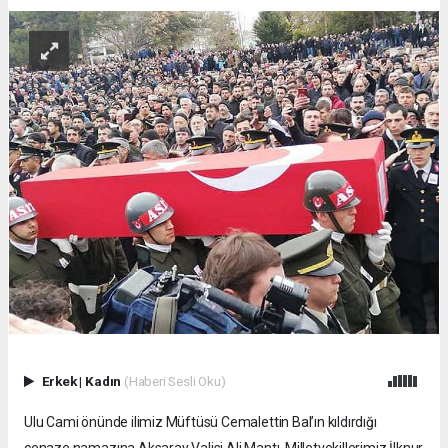
Erkek
|
Kadın
(Haberi Sesli Oku)
Ulu Cami önünde ilimiz Müftüsü Cemalettin Bal’ın kıldırdığı
cenaze namazına Aksaray Valisi Ali Mantı, Milletvekillerimiz İlknur