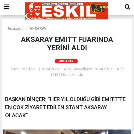
Anasayfa
AKSARAY
AKSARAY EMITT FUARINDA
YERİNİ ALDI
AKSARAY
(NM) - Nuri Mutlu | 16.04.2023 - 14:30, Güncelleme: 16.04.2023 - 14:30
11137+ kez okundu.
BAŞKAN DİNÇER; ‘’HER YIL OLDUĞU GİBİ EMITT’TE
EN ÇOK ZİYARET EDİLEN STANT AKSARAY
OLACAK’’