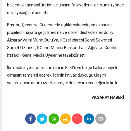
bölgedeki tarımsal üretim ve ulaşım faaliyetlerini de olumlu yönde
etkileyeceğini ifade etti.
Başkan, Çeçen ve Güdendede açıklamalarında, söz konusu
projelerin hayata geçirilmesine verdikleri desteklerden dolayı
Aksaray Valisi Murat Duru'ya, İl Özel İdaresi Genel Sekreteri
Samet Öztürk'e, İl Genel Meclisi Başkanı Latif Ağır'a ve Cumhur
İttifakı İl Genel Meclis Üyelerine teşekkür etti.
İki meclis üyesi, yol yatırımlarının Eskil'e ve bölge halkına hayırlı
olmasını temenni ederek, ilçenin ihtiyaç duyduğu ulaşım
yatırımlarının önümüzdeki süreçte de devam edeceğini belirtti.
AKSARAY HABERİ