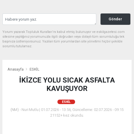
Gönder
Yorum yazarak Topluluk Kuralları’nı kabul etmiş bulunuyor ve eskilgazetesi.com
sitesine yaptığınız yorumunuzla ilgili doğrudan veya dolaylı tüm sorumluluğu tek
başınıza üstleniyorsunuz. Yazılan tüm yorumlardan site yönetimi hiçbir şekilde
sorumlu tutulamaz.
Anasayfa
ESKİL
İKİZCE YOLU SICAK ASFALTA
KAVUŞUYOR
ESKİL
(NM) - Nuri Mutlu | 01.07.2026 - 13:56, Güncelleme: 02.07.2026 - 09:15
21152+ kez okundu.