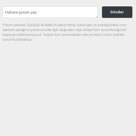
Gönder
Yorum yazarak Topluluk Kuralları’nı kabul etmiş bulunuyor ve eskilgazetesi.com
sitesine yaptığınız yorumunuzla ilgili doğrudan veya dolaylı tüm sorumluluğu tek
başınıza üstleniyorsunuz. Yazılan tüm yorumlardan site yönetimi hiçbir şekilde
sorumlu tutulamaz.
Anasayfa
ESKİL
Eski Başkan Adayından Eskil
Belediyesi'ne Sert Eleştiriler
ESKİL
(NM) - Nuri Mutlu | 20.07.2026 - 18:41, Güncelleme: 20.07.2026 - 20:11
16666 kez okundu.
Eskil'de yerel siyasette dikkat çeken bir açıklama