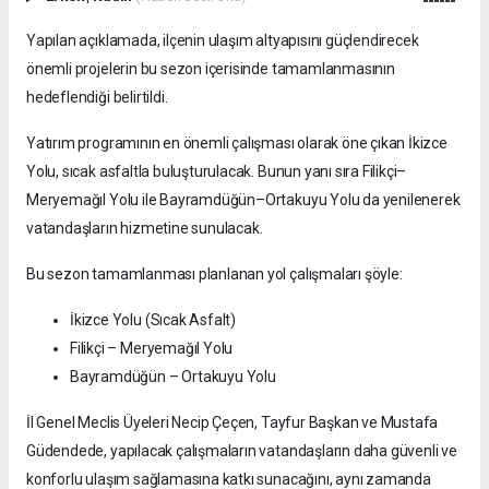
Yapılan açıklamada, ilçenin ulaşım altyapısını güçlendirecek
önemli projelerin bu sezon içerisinde tamamlanmasının
hedeflendiği belirtildi.
Yatırım programının en önemli çalışması olarak öne çıkan İkizce
Yolu, sıcak asfaltla buluşturulacak. Bunun yanı sıra Filikçi–
Meryemağıl Yolu ile Bayramdüğün–Ortakuyu Yolu da yenilenerek
vatandaşların hizmetine sunulacak.
Bu sezon tamamlanması planlanan yol çalışmaları şöyle:
İkizce Yolu (Sıcak Asfalt)
Filikçi – Meryemağıl Yolu
Bayramdüğün – Ortakuyu Yolu
İl Genel Meclis Üyeleri Necip Çeçen, Tayfur Başkan ve Mustafa
Güdendede, yapılacak çalışmaların vatandaşların daha güvenli ve
konforlu ulaşım sağlamasına katkı sunacağını, aynı zamanda