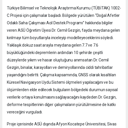
Türkiye Bilimsel ve Teknolojik Araştırma Kurumu (TÜBİTAK) 1002-
C Projesi için çalışmalar başladı. Bölgede yürütülen “Doğal Afetler
Odaklı Saha Çalışması Acil Destek Programı” hakkında bilgiler
veren ASÜ Öğretim Üyesi Dr. Cemil Gezgin, fayda meydana gelen
kırılmayı tüm boyutlarıyla inceleyip modelleyeceklerini söyledi.
Yaklaşık dokuz saat arayla meydana gelen 7.7 ve 7.6
büyüklüğündeki depremlerin ardından 10 şehirde çeşitli
düzeylerde yıkım ve hasar oluştuğunu anımsatan Dr. Cemil
Gezgin, binalar, karayolları ve demiryollarında ciddi tahribatlar
yaşandığını belirtti. Çalışma kapsamında, GNSS olarak kısaltılan
Küresel Navigasyon Uydu Sistemi ölçmeleri yapılacağını ve bu
ölçümlerden elde edilecek bulguların bölgedeki durumun sayısal
verilerle ortaya konulmasını sağlayacağını kaydeden Dr. Gezgin,
deforme tespitlerinin diğer çalışmaların yürütülmesine de katkı
vereceğini vurguladı.
Proje içerisinde ASÜ dışında Afyon Kocatepe Üniversitesi, Sivas