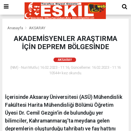
Anasayfa
AKSARAY
AKADEMİSYENLER ARAŞTIRMA
İÇİN DEPREM BÖLGESİNDE
AKSARAY
(NM) - Nuri Mutlu | 16.02.2023 - 11:16, Güncelleme: 16.02.2023 - 11:16
10544+ kez okundu.
İçerisinde Aksaray Üniversitesi (ASÜ) Mühendislik
Fakültesi Harita Mühendisliği Bölümü Öğretim
Üyesi Dr. Cemil Gezgin’in de bulunduğu yer
bilimciler, Kahramanmaraş’ta meydana gelen
depremlerin oluşturduğu tahribatı ve fay hattını