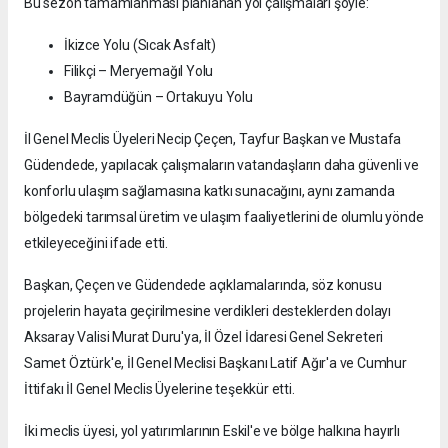
Bu sezon tamamlanması planlanan yol çalışmaları şöyle:
İkizce Yolu (Sıcak Asfalt)
Filikçi – Meryemağıl Yolu
Bayramdüğün – Ortakuyu Yolu
İl Genel Meclis Üyeleri Necip Çeçen, Tayfur Başkan ve Mustafa
Güdendede, yapılacak çalışmaların vatandaşların daha güvenli ve
konforlu ulaşım sağlamasına katkı sunacağını, aynı zamanda
bölgedeki tarımsal üretim ve ulaşım faaliyetlerini de olumlu yönde
etkileyeceğini ifade etti.
Başkan, Çeçen ve Güdendede açıklamalarında, söz konusu
projelerin hayata geçirilmesine verdikleri desteklerden dolayı
Aksaray Valisi Murat Duru'ya, İl Özel İdaresi Genel Sekreteri
Samet Öztürk'e, İl Genel Meclisi Başkanı Latif Ağır'a ve Cumhur
İttifakı İl Genel Meclis Üyelerine teşekkür etti.
İki meclis üyesi, yol yatırımlarının Eskil'e ve bölge halkına hayırlı