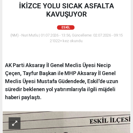
İKİZCE YOLU SICAK ASFALTA
KAVUŞUYOR
ESKİL
(NM) - Nuri Mutlu | 01.07.2026 - 13:56, Güncelleme: 02.07.2026 - 09:15
21322+ kez okundu.
AK Parti Aksaray İl Genel Meclis Üyesi Necip
Çeçen, Tayfur Başkan ile MHP Aksaray İl Genel
Meclis Üyesi Mustafa Güdendede, Eskil'de uzun
süredir beklenen yol yatırımlarıyla ilgili müjdeli
haberi paylaştı.