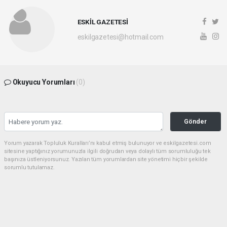
ESKİL GAZETESİ
eskilgazetesi@hotmail.com
Okuyucu Yorumları
(0)
Gönder
Yorum yazarak Topluluk Kuralları’nı kabul etmiş bulunuyor ve eskilgazetesi.com
sitesine yaptığınız yorumunuzla ilgili doğrudan veya dolaylı tüm sorumluluğu tek
başınıza üstleniyorsunuz. Yazılan tüm yorumlardan site yönetimi hiçbir şekilde
sorumlu tutulamaz.
Anasayfa
ESKİL
Eski Başkan Adayından Eskil