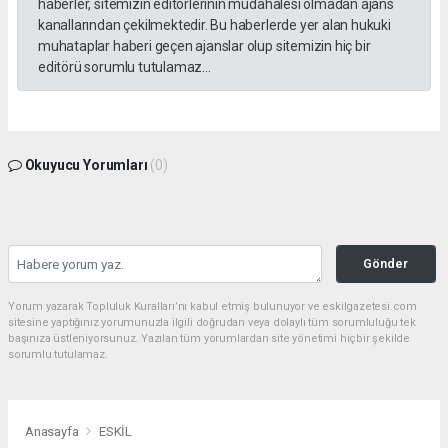
haberler, sitemizin editörlerinin müdahalesi olmadan ajans
kanallarından çekilmektedir. Bu haberlerde yer alan hukuki
muhataplar haberi geçen ajanslar olup sitemizin hiç bir
editörü sorumlu tutulamaz...
Okuyucu Yorumları
(0)
Gönder
Yorum yazarak Topluluk Kuralları’nı kabul etmiş bulunuyor ve eskilgazetesi.com
sitesine yaptığınız yorumunuzla ilgili doğrudan veya dolaylı tüm sorumluluğu tek
başınıza üstleniyorsunuz. Yazılan tüm yorumlardan site yönetimi hiçbir şekilde
sorumlu tutulamaz.
Anasayfa
ESKİL