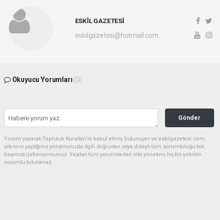
ESKİL GAZETESİ
eskilgazetesi@hotmail.com
Okuyucu Yorumları
(0)
Gönder
Yorum yazarak Topluluk Kuralları’nı kabul etmiş bulunuyor ve eskilgazetesi.com
sitesine yaptığınız yorumunuzla ilgili doğrudan veya dolaylı tüm sorumluluğu tek
başınıza üstleniyorsunuz. Yazılan tüm yorumlardan site yönetimi hiçbir şekilde
sorumlu tutulamaz.
haber paketi
haber scripti
haber yazılımı