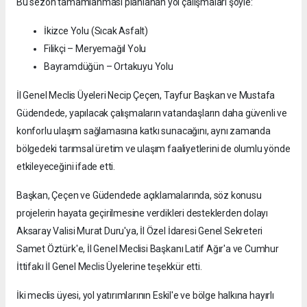
Bu sezon tamamlanması planlanan yol çalışmaları şöyle:
İkizce Yolu (Sıcak Asfalt)
Filikçi – Meryemağıl Yolu
Bayramdüğün – Ortakuyu Yolu
İl Genel Meclis Üyeleri Necip Çeçen, Tayfur Başkan ve Mustafa
Güdendede, yapılacak çalışmaların vatandaşların daha güvenli ve
konforlu ulaşım sağlamasına katkı sunacağını, aynı zamanda
bölgedeki tarımsal üretim ve ulaşım faaliyetlerini de olumlu yönde
etkileyeceğini ifade etti.
Başkan, Çeçen ve Güdendede açıklamalarında, söz konusu
projelerin hayata geçirilmesine verdikleri desteklerden dolayı
Aksaray Valisi Murat Duru'ya, İl Özel İdaresi Genel Sekreteri
Samet Öztürk'e, İl Genel Meclisi Başkanı Latif Ağır'a ve Cumhur
İttifakı İl Genel Meclis Üyelerine teşekkür etti.
İki meclis üyesi, yol yatırımlarının Eskil'e ve bölge halkına hayırlı