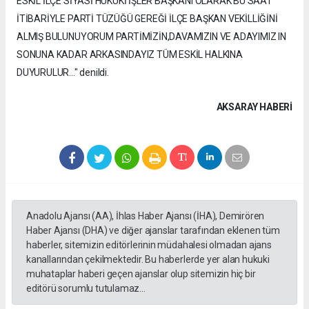
ESKİL İLÇE SİYASİ HUKUKİ İŞLER BAŞKANI OLARAK BU SAAT
İTİBARİYLE PARTİ TÜZÜĞÜ GEREĞİ İLÇE BAŞKAN VEKİLLİĞİNİ
ALMIŞ BULUNUYORUM PARTİMİZİN,DAVAMIZIN VE ADAYIMIZ IN
SONUNA KADAR ARKASINDAYIZ TÜM ESKİL HALKINA
DUYURULUR..." denildi.
AKSARAY HABERİ
Anadolu Ajansı (AA), İhlas Haber Ajansı (İHA), Demirören
Haber Ajansı (DHA) ve diğer ajanslar tarafından eklenen tüm
haberler, sitemizin editörlerinin müdahalesi olmadan ajans
kanallarından çekilmektedir. Bu haberlerde yer alan hukuki
muhataplar haberi geçen ajanslar olup sitemizin hiç bir
editörü sorumlu tutulamaz...