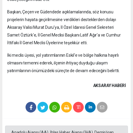
Başkan, Çeçen ve Güdendede açıklamalarında, söz konusu
projelerin hayata geçirilmesine verdikleri desteklerden dolayı
Aksaray Valisi Murat Duru'ya, İl Özel İdaresi Genel Sekreteri
Samet Öztürk'e, İl Genel Meclisi Başkanı Latif Ağır'a ve Cumhur
İttifakı İl Genel Meclis Üyelerine teşekkür etti.
İki meclis üyesi, yol yatırımlarının Eskil'e ve bölge halkına hayırlı
olmasını temenni ederek, ilçenin ihtiyaç duyduğu ulaşım
yatırımlarının önümüzdeki süreçte de devam edeceğini belirtti.
AKSARAY HABERİ
Anadolu Ajansı (AA), İhlas Haber Ajansı (İHA), Demirören