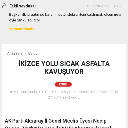
Eskil sevdalısı
(09.02.2024 15:23 - #663)
Başkan ilk icraatin şo kafanın üstündeki anteni kaldırmak olsun ne o
öyle Şiy kulağı gibi
Yorumu Yanıtla
Anasayfa
ESKİL
İKİZCE YOLU SICAK ASFALTA
KAVUŞUYOR
ESKİL
(NM) - Nuri Mutlu | 01.07.2026 - 13:56, Güncelleme: 02.07.2026 - 09:15
21137+ kez okundu.
AK Parti Aksaray İl Genel Meclis Üyesi Necip