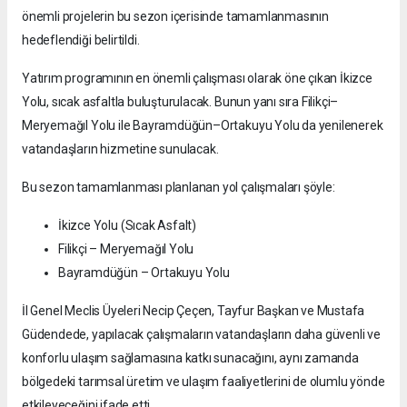
önemli projelerin bu sezon içerisinde tamamlanmasının
hedeflendiği belirtildi.
Yatırım programının en önemli çalışması olarak öne çıkan İkizce
Yolu, sıcak asfaltla buluşturulacak. Bunun yanı sıra Filikçi–
Meryemağıl Yolu ile Bayramdüğün–Ortakuyu Yolu da yenilenerek
vatandaşların hizmetine sunulacak.
Bu sezon tamamlanması planlanan yol çalışmaları şöyle:
İkizce Yolu (Sıcak Asfalt)
Filikçi – Meryemağıl Yolu
Bayramdüğün – Ortakuyu Yolu
İl Genel Meclis Üyeleri Necip Çeçen, Tayfur Başkan ve Mustafa
Güdendede, yapılacak çalışmaların vatandaşların daha güvenli ve
konforlu ulaşım sağlamasına katkı sunacağını, aynı zamanda
bölgedeki tarımsal üretim ve ulaşım faaliyetlerini de olumlu yönde
etkileyeceğini ifade etti.