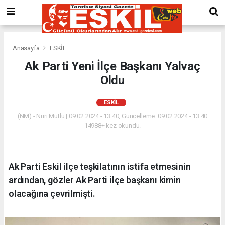
Anasayfa
ESKİL
Ak Parti Yeni İlçe Başkanı Yalvaç
Oldu
ESKİL
(NM) - Nuri Mutlu | 09.02.2024 - 13:40, Güncelleme: 09.02.2024 - 13:40
14988+ kez okundu.
Ak Parti Eskil ilçe teşkilatının istifa etmesinin
ardından, gözler Ak Parti ilçe başkanı kimin
olacağına çevrilmişti.