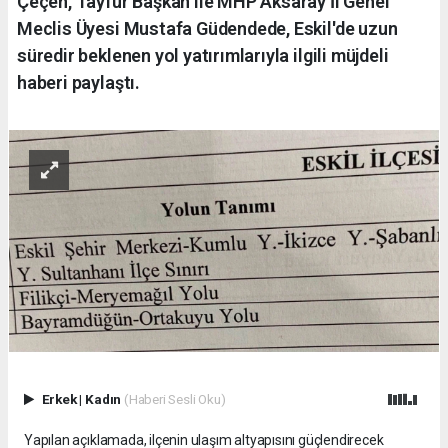
Çeçen, Tayfur Başkan ile MHP Aksaray İl Genel
Meclis Üyesi Mustafa Güdendede, Eskil'de uzun
süredir beklenen yol yatırımlarıyla ilgili müjdeli
haberi paylaştı.
Erkek
|
Kadın
(Haberi Sesli Oku)
Yapılan açıklamada, ilçenin ulaşım altyapısını güçlendirecek