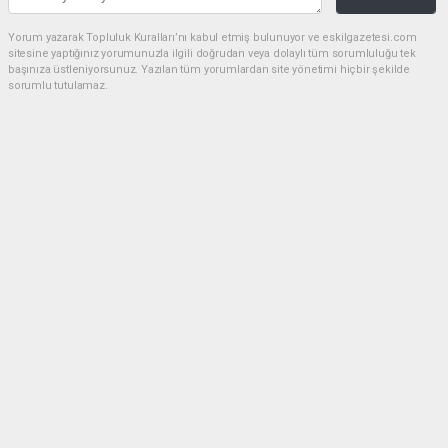
Yorum yazarak Topluluk Kuralları’nı kabul etmiş bulunuyor ve eskilgazetesi.com
sitesine yaptığınız yorumunuzla ilgili doğrudan veya dolaylı tüm sorumluluğu tek
başınıza üstleniyorsunuz. Yazılan tüm yorumlardan site yönetimi hiçbir şekilde
sorumlu tutulamaz.
Anasayfa
ESKİL
Eski Başkan Adayından Eskil
Belediyesi'ne Sert Eleştiriler
ESKİL
(NM) - Nuri Mutlu | 20.07.2026 - 18:41, Güncelleme: 20.07.2026 - 20:11
16396 kez okundu.
Eskil'de yerel siyasette dikkat çeken bir açıklama
yapıldı.