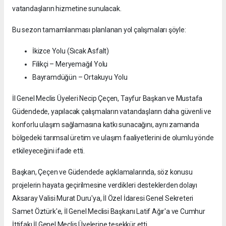
vatandaşların hizmetine sunulacak.
Bu sezon tamamlanması planlanan yol çalışmaları şöyle:
İkizce Yolu (Sıcak Asfalt)
Filikçi – Meryemağıl Yolu
Bayramdüğün – Ortakuyu Yolu
İl Genel Meclis Üyeleri Necip Çeçen, Tayfur Başkan ve Mustafa
Güdendede, yapılacak çalışmaların vatandaşların daha güvenli ve
konforlu ulaşım sağlamasına katkı sunacağını, aynı zamanda
bölgedeki tarımsal üretim ve ulaşım faaliyetlerini de olumlu yönde
etkileyeceğini ifade etti.
Başkan, Çeçen ve Güdendede açıklamalarında, söz konusu
projelerin hayata geçirilmesine verdikleri desteklerden dolayı
Aksaray Valisi Murat Duru'ya, İl Özel İdaresi Genel Sekreteri
Samet Öztürk'e, İl Genel Meclisi Başkanı Latif Ağır'a ve Cumhur
İttifakı İl Genel Meclis Üyelerine teşekkür etti.