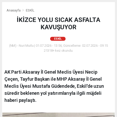
Anasayfa
ESKİL
İKİZCE YOLU SICAK ASFALTA
KAVUŞUYOR
ESKİL
(NM) - Nuri Mutlu | 01.07.2026 - 13:56, Güncelleme: 02.07.2026 - 09:15
21318+ kez okundu.
AK Parti Aksaray İl Genel Meclis Üyesi Necip
Çeçen, Tayfur Başkan ile MHP Aksaray İl Genel
Meclis Üyesi Mustafa Güdendede, Eskil'de uzun
süredir beklenen yol yatırımlarıyla ilgili müjdeli
haberi paylaştı.