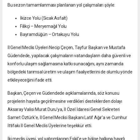
Bu sezon tamamlanması planlanan yol çalışmaları şöyle:
İkizce Yolu (Sıcak Asfalt)
Filikçi – Meryemağıl Yolu
Bayramdüğün – Ortakuyu Yolu
İl Genel Meclis Üyeleri Necip Çeçen, Tayfur Başkan ve Mustafa
Güdendede, yapılacak çalışmaların vatandaşların daha güvenli ve
konforlu ulaşım sağlamasına katkı sunacağını, aynı zamanda
bölgedeki tarımsal üretim ve ulaşım faaliyetlerini de olumlu yönde
etkileyeceğini ifade etti.
Başkan, Çeçen ve Güdendede açıklamalarında, söz konusu
projelerin hayata geçirilmesine verdikleri desteklerden dolayı
Aksaray Valisi Murat Duru'ya, İl Özel İdaresi Genel Sekreteri
Samet Öztürk'e, İl Genel Meclisi Başkanı Latif Ağır'a ve Cumhur
İttifakı İl Genel Meclis Üyelerine teşekkür etti.
İki meclis üyesi, yol yatırımlarının Eskil'e ve bölge halkına hayırlı