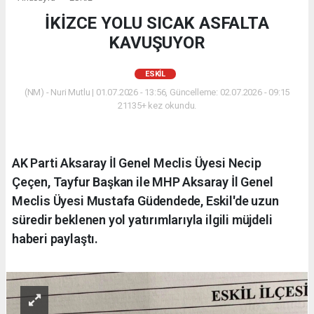
İKİZCE YOLU SICAK ASFALTA
KAVUŞUYOR
ESKİL
(NM) - Nuri Mutlu | 01.07.2026 - 13:56, Güncelleme: 02.07.2026 - 09:15
21135+ kez okundu.
AK Parti Aksaray İl Genel Meclis Üyesi Necip
Çeçen, Tayfur Başkan ile MHP Aksaray İl Genel
Meclis Üyesi Mustafa Güdendede, Eskil'de uzun
süredir beklenen yol yatırımlarıyla ilgili müjdeli
haberi paylaştı.