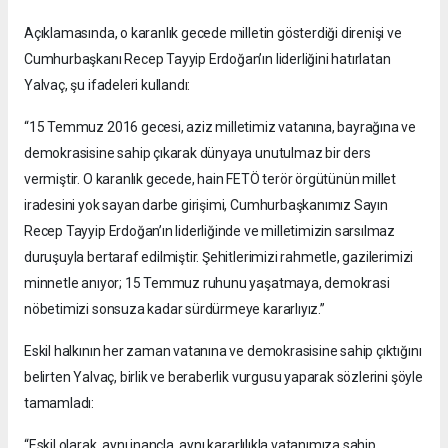
Açıklamasında, o karanlık gecede milletin gösterdiği direnişi ve
Cumhurbaşkanı Recep Tayyip Erdoğan’ın liderliğini hatırlatan
Yalvaç, şu ifadeleri kullandı:
“15 Temmuz 2016 gecesi, aziz milletimiz vatanına, bayrağına ve
demokrasisine sahip çıkarak dünyaya unutulmaz bir ders
vermiştir. O karanlık gecede, hain FETÖ terör örgütünün millet
iradesini yok sayan darbe girişimi, Cumhurbaşkanımız Sayın
Recep Tayyip Erdoğan’ın liderliğinde ve milletimizin sarsılmaz
duruşuyla bertaraf edilmiştir. Şehitlerimizi rahmetle, gazilerimizi
minnetle anıyor; 15 Temmuz ruhunu yaşatmaya, demokrasi
nöbetimizi sonsuza kadar sürdürmeye kararlıyız.”
Eskil halkının her zaman vatanına ve demokrasisine sahip çıktığını
belirten Yalvaç, birlik ve beraberlik vurgusu yaparak sözlerini şöyle
tamamladı:
“Eskil olarak, aynı inançla, aynı kararlılıkla vatanımıza sahip