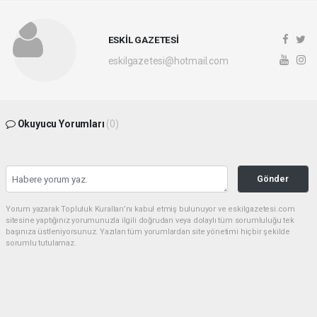
ESKİL GAZETESİ
eskilgazetesi@hotmail.com
Okuyucu Yorumları
(0)
Gönder
Yorum yazarak Topluluk Kuralları’nı kabul etmiş bulunuyor ve eskilgazetesi.com
sitesine yaptığınız yorumunuzla ilgili doğrudan veya dolaylı tüm sorumluluğu tek
başınıza üstleniyorsunuz. Yazılan tüm yorumlardan site yönetimi hiçbir şekilde
sorumlu tutulamaz.
Anasayfa
ESKİL