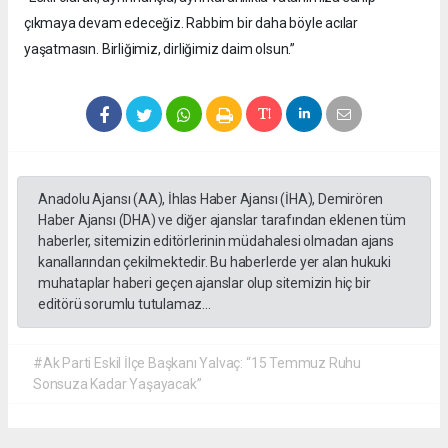
çıkmaya devam edeceğiz. Rabbim bir daha böyle acılar
yaşatmasın. Birliğimiz, dirliğimiz daim olsun.”
Anadolu Ajansı (AA), İhlas Haber Ajansı (İHA), Demirören
Haber Ajansı (DHA) ve diğer ajanslar tarafından eklenen tüm
haberler, sitemizin editörlerinin müdahalesi olmadan ajans
kanallarından çekilmektedir. Bu haberlerde yer alan hukuki
muhataplar haberi geçen ajanslar olup sitemizin hiç bir
editörü sorumlu tutulamaz...
#Ak Parti Eskil İlçe Başkanı Yalvaç: “15 Temmuz Ruhu
Sonsuza Kadar Yaşayacak”