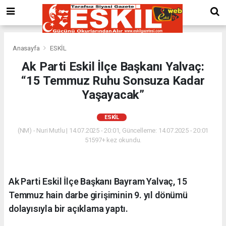
Anasayfa
ESKİL
Ak Parti Eskil İlçe Başkanı Yalvaç:
“15 Temmuz Ruhu Sonsuza Kadar
Yaşayacak”
ESKİL
(NM) - Nuri Mutlu | 14.07.2025 - 20:01, Güncelleme: 14.07.2025 - 20:01
51597+ kez okundu.
Ak Parti Eskil İlçe Başkanı Bayram Yalvaç, 15
Temmuz hain darbe girişiminin 9. yıl dönümü
dolayısıyla bir açıklama yaptı.