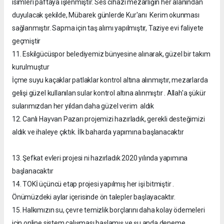
isimleri paftaya işlenmiştir. Ses cihazı mezarlığın her alanından
duyulacak şekilde, Mübarek günlerde Kur'anı Kerim okunması
sağlanmıştır. Sapma için taş alımı yapılmıştır, Taziye evi faliyete
geçmiştir
11. Eskilgücüspor belediyemiz bünyesine alınarak, güzel bir takım
kurulmuştur
İçme suyu kaçaklar patlaklar kontrol altına alınmıştır, mezarlarda
gelişi güzel kullanılan sular kontrol altına alınmıştır . Allah'a şükür
sularımızdan her yıldan daha güzel verim aldık
12. Canlı Hayvan Pazarı projemizi hazırladık, gerekli desteğimizi
aldık ve ihaleye çıktık. İlk baharda yapımına başlanacaktır
13. Şefkat evleri projesi ni hazırladık 2020 yılında yapımına
başlanacaktır
14. TOKİ üçüncü etap projesi yapılmış her işi bitmiştir .
Önümüzdeki aylar içerisinde ön talepler başlayacaktır.
15. Halkımızın su, çevre temizlik borçlarını daha kolay ödemeleri
için online sistem çalışması başlamış ve şu anda deneme