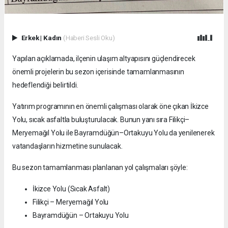
Erkek
|
Kadın
(Haberi Sesli Oku)
Yapılan açıklamada, ilçenin ulaşım altyapısını güçlendirecek
önemli projelerin bu sezon içerisinde tamamlanmasının
hedeflendiği belirtildi.
Yatırım programının en önemli çalışması olarak öne çıkan İkizce
Yolu, sıcak asfaltla buluşturulacak. Bunun yanı sıra Filikçi–
Meryemağıl Yolu ile Bayramdüğün–Ortakuyu Yolu da yenilenerek
vatandaşların hizmetine sunulacak.
Bu sezon tamamlanması planlanan yol çalışmaları şöyle:
İkizce Yolu (Sıcak Asfalt)
Filikçi – Meryemağıl Yolu
Bayramdüğün – Ortakuyu Yolu