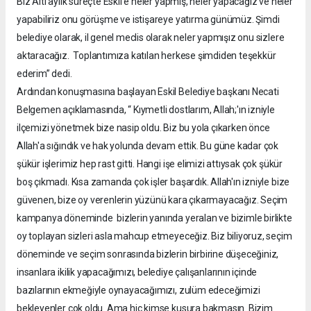
Biz Altı aylık süreçte Eskil'e neler yapmış, neler yapacağız ve neler
yapabiliriz onu görüşme ve istişareye yatırma günümüz. Şimdi
belediye olarak, il genel meclis olarak neler yapmışız onu sizlere
aktaracağız. Toplantımıza katılan herkese şimdiden teşekkür
ederim” dedi.
Ardından konuşmasına başlayan Eskil Belediye başkanı Necati
Belgemen açıklamasında, “ Kıymetli dostlarım, Allah;'ın izniyle
ilçemizi yönetmek bize nasip oldu. Biz bu yola çıkarken önce
Allah'a sığındık ve hak yolunda devam ettik. Bu güne kadar çok
şükür işlerimiz hep rast gitti. Hangi işe elimizi attıysak çok şükür
boş çıkmadı. Kısa zamanda çok işler başardık. Allah'ın izniyle bize
güvenen, bize oy verenlerin yüzünü kara çıkarmayacağız. Seçim
kampanya döneminde bizlerin yanında yeralan ve bizimle birlikte
oy toplayan sizleri asla mahcup etmeyeceğiz. Biz biliyoruz, seçim
döneminde ve seçim sonrasında bizlerin birbirine düşeceğiniz,
insanlara ikilik yapacağımızı, belediye çalışanlarının içinde
bazılarının ekmeğiyle oynayacağımızı, zulüm edeceğimizi
bekleyenler çok oldu. Ama hiç kimse kusura bakmasın. Bizim