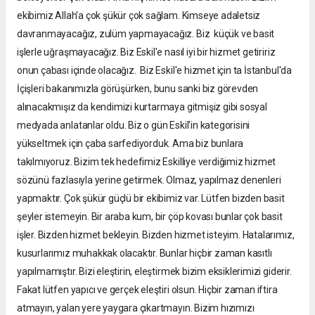
ekibimiz Allah'a çok şükür çok sağlam. Kimseye adaletsiz
davranmayacağız, zulüm yapmayacağız. Biz küçük ve basit
işlerle uğraşmayacağız. Biz Eskil'e nasıl iyi bir hizmet getiririz
onun çabası içinde olacağız. Biz Eskil'e hizmet için ta İstanbul'da
İçişleri bakanımızla görüşürken, bunu sanki biz görevden
alınacakmışız da kendimizi kurtarmaya gitmişiz gibi sosyal
medyada anlatanlar oldu. Biz o gün Eskil'in kategorisini
yükseltmek için çaba sarfediyorduk. Ama biz bunlara
takılmıyoruz. Bizim tek hedefimiz Eskilliye verdiğimiz hizmet
sözünü fazlasıyla yerine getirmek. Olmaz, yapılmaz denenleri
yapmaktır. Çok şükür güçlü bir ekibimiz var. Lütfen bizden basit
şeyler istemeyin. Bir araba kum, bir çöp kovası bunlar çok basit
işler. Bizden hizmet bekleyin. Bizden hizmet isteyim. Hatalarımız,
kusurlarımız muhakkak olacaktır. Bunlar hiçbir zaman kasıtlı
yapılmamıştır. Bizi eleştirin, eleştirmek bizim eksiklerimizi giderir.
Fakat lütfen yapıcı ve gerçek eleştiri olsun. Hiçbir zaman iftira
atmayın, yalan yere yaygara çıkartmayın. Bizim hızımızı