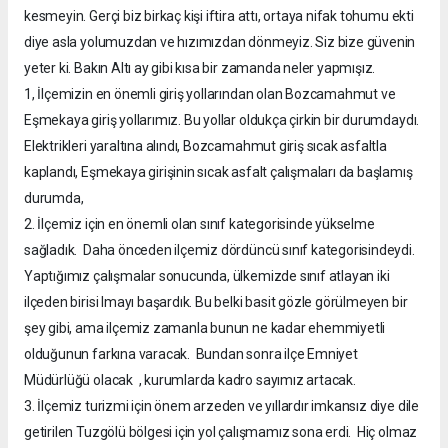
kesmeyin. Gerçi biz birkaç kişi iftira attı, ortaya nifak tohumu ekti
diye asla yolumuzdan ve hızımızdan dönmeyiz. Siz bize güvenin
yeter ki. Bakın Altı ay gibi kısa bir zamanda neler yapmışız.
1, İlçemizin en önemli giriş yollarından olan Bozcamahmut ve
Eşmekaya giriş yollarımız. Bu yollar oldukça çirkin bir durumdaydı.
Elektrikleri yaraltına alındı, Bozcamahmut giriş sıcak asfaltla
kaplandı, Eşmekaya girişinin sıcak asfalt çalışmaları da başlamış
durumda,
2. İlçemiz için en önemli olan sınıf kategorisinde yükselme
sağladık. Daha önceden ilçemiz dördüncü sınıf kategorisindeydi.
Yaptığımız çalışmalar sonucunda, ülkemizde sınıf atlayan iki
ilçeden birisi lmayı başardık. Bu belki basit gözle görülmeyen bir
şey gibi, ama ilçemiz zamanla bunun ne kadar ehemmiyetli
olduğunun farkına varacak. Bundan sonra ilçe Emniyet
Müdürlüğü olacak , kurumlarda kadro sayımız artacak.
3. İlçemiz turizmi için önem arzeden ve yıllardır imkansız diye dile
getirilen Tuzgölü bölgesi için yol çalışmamız sona erdi. Hiç olmaz