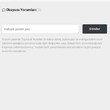
Okuyucu Yorumları
(0)
Gönder
Yorum yazarak Topluluk Kuralları’nı kabul etmiş bulunuyor ve eskilgazetesi.com
sitesine yaptığınız yorumunuzla ilgili doğrudan veya dolaylı tüm sorumluluğu tek
başınıza üstleniyorsunuz. Yazılan tüm yorumlardan site yönetimi hiçbir şekilde
sorumlu tutulamaz.
Anasayfa
ESKİL
Eski Başkan Adayından Eskil
Belediyesi'ne Sert Eleştiriler
ESKİL
(NM) - Nuri Mutlu | 20.07.2026 - 18:41, Güncelleme: 20.07.2026 - 20:11
17591 kez okundu.