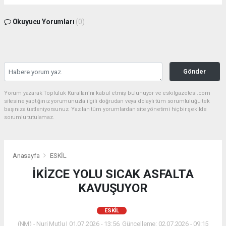
Okuyucu Yorumları
(0)
Gönder
Yorum yazarak Topluluk Kuralları’nı kabul etmiş bulunuyor ve eskilgazetesi.com
sitesine yaptığınız yorumunuzla ilgili doğrudan veya dolaylı tüm sorumluluğu tek
başınıza üstleniyorsunuz. Yazılan tüm yorumlardan site yönetimi hiçbir şekilde
sorumlu tutulamaz.
Anasayfa
ESKİL
İKİZCE YOLU SICAK ASFALTA
KAVUŞUYOR
ESKİL
(NM) - Nuri Mutlu | 01.07.2026 - 13:56, Güncelleme: 02.07.2026 - 09:15