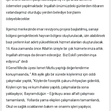
ödemeleri yapılmaktadır. İnşallah önümüzdeki günlerden itibaren
vatandaşımız oturduğu yerden belediye borçlarını
ödeyebilecekler.
İlçemiz merkezinde imar revizyonu projesi başlatılmış, sanayi
bölgesi genişletilecek hayvan bölgesi oluşturulacak, izin alabilirsek
bazı yerlerin kat adeti yükseltilecek hizmet alanları oluşturulacak.
16. Kısa zamanda önce Allah'ın izniyle bir çok hizmete imza attık.
İnşallah atmaya da devam edeceğiz. Biz Eskil'i yeniden inşa
ediyoruz” dedi
İl Genel Meclis üyesi İsmet Mutlu yaptığı değerlendirme
konuşmasında, “ Altı aylık gibi bir sürede köylerimiz için ciddi
çalışmalar yaptık, “Köylerde foseptik çukuru ihtiyaçları giderildi,
Köyleri için taş ve kum ihalesi yapıldı, çalışmalarda sona
yaklaşılıyor, Bayramdüğün – Eğrikuyu arası alfalt çalışması
tamamlandı, Yollarda yama ekipleri çalışmalarını tamamlandı,
Okul ve sağlık ocaklarının bakım ve onarımı işleri yapılıyor,