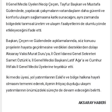
İl Genel Meclis Üyeleri Necip Çeçen, Tayfur Başkan ve Mustafa
Güdendede, yapılacak çalışmaların vatandaşların daha güvenli ve
konforlu ulaşım sağlamasına katkı sunacağını, aynı zamanda
bölgedeki tarımsal üretim ve ulaşım faaliyetlerini de olumlu yönde
etkileyeceğini ifade etti.
Başkan, Çeçen ve Güdendede açıklamalarında, söz konusu
projelerin hayata geçirilmesine verdikleri desteklerden dolayı
Aksaray Valisi Murat Duru'ya, İl Özel İdaresi Genel Sekreteri
Samet Öztürk'e, İl Genel Meclisi Başkanı Latif Ağır'a ve Cumhur
İttifakı İl Genel Meclis Üyelerine teşekkür etti.
İki meclis üyesi, yol yatırımlarının Eskil'e ve bölge halkına hayırlı
olmasını temenni ederek, ilçenin ihtiyaç duyduğu ulaşım
yatırımlarının önümüzdeki süreçte de devam edeceğini belirtti.
AKSARAY HABERİ