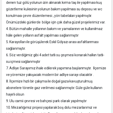
denen tuz gölü yolunun izin alınarak kırma taş ile yapılması kuş
gözetleme kulesinin yolunun bakım yapılması su deposu ve wc
konulması çevre düzenlemesi , yön tabelaları yapılmıştır.
Önümüzdeki günlerde bölge için çok daha güzel projelerimiz var.
4. Bütün mahalle yollarının bakım ve yamalarının ve kullanılmaz
hâle gelen yolların asfalt yapılması sağlanmıştır
5. Karayolları ile görüşülerek Eskil Gölyazı arası asfaltlanması
sağlanmıştır.
6. Söz verdiğimiz gibi 4 adet tatlı su çeşmesi konarak halkın tatlı-
su içmesi sağlanmıştır
7. Adliye Sarayımız ihale edilerek yapımına başlanmıştır. İlçemize
ve yöremize yakışacak modern bir adliye sarayı olacaktır .
8. İlçemize hızlı bir çalışma ile doğal gaza kavuşturulmuş
abonelere törenle gaz verilmesi sağlanmıştır. Güle güle kullanın
hayırlı olsun
9. Ulu camii çevresi ve bahçesi park olarak yapılmıştır
10. Mezarlığımız projesi yapılarak boş dolu mezarlarımız ve