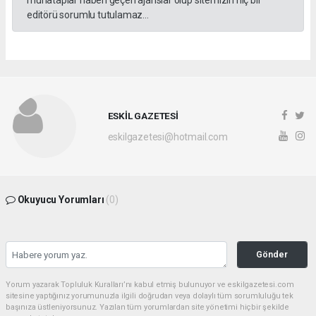
muhataplar haberi geçen ajanslar olup sitemizin hiç bir
editörü sorumlu tutulamaz...
ESKİL GAZETESİ
eskilgazetesi@hotmail.com
Okuyucu Yorumları
(0)
Gönder
Yorum yazarak Topluluk Kuralları’nı kabul etmiş bulunuyor ve eskilgazetesi.com
sitesine yaptığınız yorumunuzla ilgili doğrudan veya dolaylı tüm sorumluluğu tek
başınıza üstleniyorsunuz. Yazılan tüm yorumlardan site yönetimi hiçbir şekilde