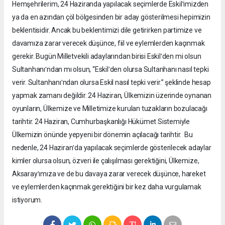
Hemşehrilerim, 24 Haziranda yapılacak seçimlerde Eskilʹimizden
ya da en azından çöl bölgesinden bir aday gösterilmesi hepimizin
beklentisidir. Ancak bu beklentimizi dile getirirken partimize ve
davamıza zarar verecek düşünce, fiil ve eylemlerden kaçınmak
gerekir. Bugün Milletvekili adaylarından birisi Eskilʹden mi olsun
Sultanhanıʹndan mı olsun, “Eskilʹden olursa Sultanhanı nasıl tepki
verir. Sultanhanıʹndan olursa Eskil nasıl tepki verir.” şeklinde hesap
yapmak zamanı değildir. 24 Haziran, Ülkemizin üzerinde oynanan
oyunların, Ülkemize ve Milletimize kurulan tuzakların bozulacağı
tarihtir. 24 Haziran, Cumhurbaşkanlığı Hükümet Sistemiyle
Ülkemizin önünde yepyeni bir dönemin açılacağı tarihtir. Bu
nedenle, 24 Haziranʹda yapılacak seçimlerde gösterilecek adaylar
kimler olursa olsun, özveri ile çalışılması gerektiğini, Ülkemize,
Aksarayʹımıza ve de bu davaya zarar verecek düşünce, hareket
ve eylemlerden kaçınmak gerektiğini bir kez daha vurgulamak
istiyorum.