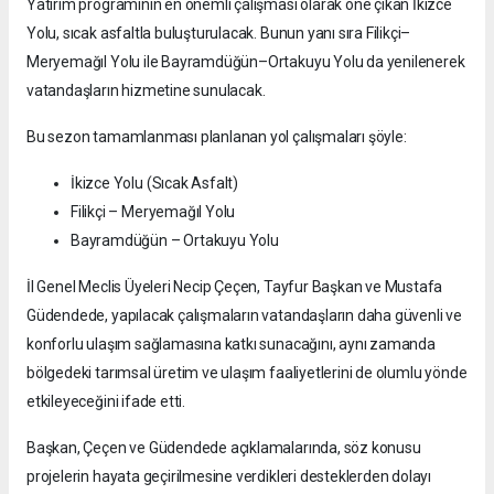
Yatırım programının en önemli çalışması olarak öne çıkan İkizce
Yolu, sıcak asfaltla buluşturulacak. Bunun yanı sıra Filikçi–
Meryemağıl Yolu ile Bayramdüğün–Ortakuyu Yolu da yenilenerek
vatandaşların hizmetine sunulacak.
Bu sezon tamamlanması planlanan yol çalışmaları şöyle:
İkizce Yolu (Sıcak Asfalt)
Filikçi – Meryemağıl Yolu
Bayramdüğün – Ortakuyu Yolu
İl Genel Meclis Üyeleri Necip Çeçen, Tayfur Başkan ve Mustafa
Güdendede, yapılacak çalışmaların vatandaşların daha güvenli ve
konforlu ulaşım sağlamasına katkı sunacağını, aynı zamanda
bölgedeki tarımsal üretim ve ulaşım faaliyetlerini de olumlu yönde
etkileyeceğini ifade etti.
Başkan, Çeçen ve Güdendede açıklamalarında, söz konusu
projelerin hayata geçirilmesine verdikleri desteklerden dolayı