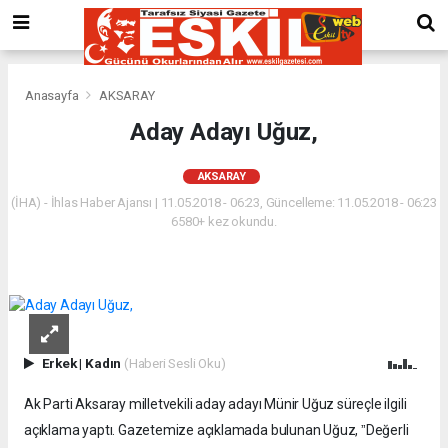
Anasayfa
AKSARAY
Aday Adayı Uğuz,
AKSARAY
(İHA) - İhlas Haber Ajansı | 11.05.2018 - 06:23, Güncelleme: 11.05.2018 - 06:23
6580+ kez okundu.
Erkek
|
Kadın
(Haberi Sesli Oku)
Ak Parti Aksaray milletvekili aday adayı Münir Uğuz süreçle ilgili
açıklama yaptı. Gazetemize açıklamada bulunan Uğuz, ˮDeğerli