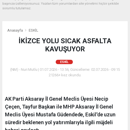
başınıza üstleniyorsunuz. Yazılan tüm yorumlardan site yönetimi hiçbir şekilde
sorumlu tutulamaz.
Anasayfa
ESKİL
İKİZCE YOLU SICAK ASFALTA
KAVUŞUYOR
ESKİL
(NM) - Nuri Mutlu | 01.07.2026 - 13:56, Güncelleme: 02.07.2026 - 09:15
21266+ kez okundu.
AK Parti Aksaray İl Genel Meclis Üyesi Necip
Çeçen, Tayfur Başkan ile MHP Aksaray İl Genel
Meclis Üyesi Mustafa Güdendede, Eskil'de uzun
süredir beklenen yol yatırımlarıyla ilgili müjdeli