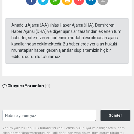
Anadolu Ajansı (AA), İhlas Haber Ajansı (İHA), Demirören
Haber Ajansı (DHA) ve diğer ajanslar tarafından eklenen tüm
haberler, sitemizin editörlerinin müdahalesi olmadan ajans
kanallarından çekilmektedir. Bu haberlerde yer alan hukuki
muhataplar haberi geçen ajanslar olup sitemizin hiç bir
editörü sorumlu tutulamaz...
Okuyucu Yorumları
(0)
Gönder
Yorum yazarak Topluluk Kuralları’nı kabul etmiş bulunuyor ve eskilgazetesi.com
sitesine yaptığınız yorumunuzla ilgili doğrudan veya dolaylı tüm sorumluluğu tek