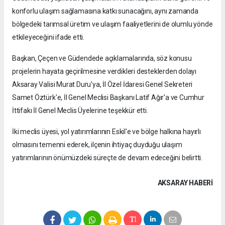
konforlu ulaşım sağlamasına katkı sunacağını, aynı zamanda
bölgedeki tarımsal üretim ve ulaşım faaliyetlerini de olumlu yönde
etkileyeceğini ifade etti.
Başkan, Çeçen ve Güdendede açıklamalarında, söz konusu
projelerin hayata geçirilmesine verdikleri desteklerden dolayı
Aksaray Valisi Murat Duru'ya, İl Özel İdaresi Genel Sekreteri
Samet Öztürk'e, İl Genel Meclisi Başkanı Latif Ağır'a ve Cumhur
İttifakı İl Genel Meclis Üyelerine teşekkür etti.
İki meclis üyesi, yol yatırımlarının Eskil'e ve bölge halkına hayırlı
olmasını temenni ederek, ilçenin ihtiyaç duyduğu ulaşım
yatırımlarının önümüzdeki süreçte de devam edeceğini belirtti.
AKSARAY HABERİ