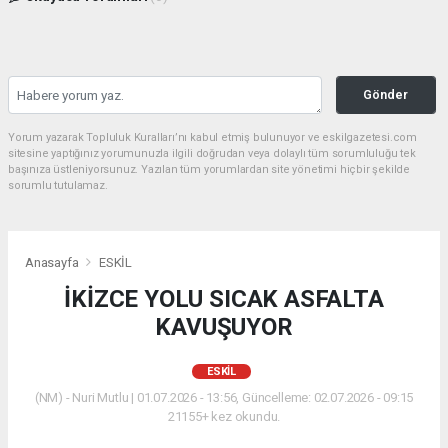
Gönder
Yorum yazarak Topluluk Kuralları’nı kabul etmiş bulunuyor ve eskilgazetesi.com
sitesine yaptığınız yorumunuzla ilgili doğrudan veya dolaylı tüm sorumluluğu tek
başınıza üstleniyorsunuz. Yazılan tüm yorumlardan site yönetimi hiçbir şekilde
sorumlu tutulamaz.
Anasayfa
ESKİL
İKİZCE YOLU SICAK ASFALTA
KAVUŞUYOR
ESKİL
(NM) - Nuri Mutlu | 01.07.2026 - 13:56, Güncelleme: 02.07.2026 - 09:15
21155+ kez okundu.