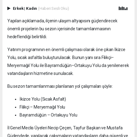
Erkek
|
Kadın
(Haberi Sesli Oku)
Yapılan açıklamada, ilçenin ulaşım altyapısını güçlendirecek
önemli projelerin bu sezon içerisinde tamamlanmasının
hedeflendiği belirtildi.
Yatırım programının en önemli çalışması olarak öne çıkan İkizce
Yolu, sıcak asfaltla buluşturulacak. Bunun yanı sıra Filikçi–
Meryemağıl Yolu ile Bayramdüğün–Ortakuyu Yolu da yenilenerek
vatandaşların hizmetine sunulacak.
Bu sezon tamamlanması planlanan yol çalışmaları şöyle:
İkizce Yolu (Sıcak Asfalt)
Filikçi – Meryemağıl Yolu
Bayramdüğün – Ortakuyu Yolu
İl Genel Meclis Üyeleri Necip Çeçen, Tayfur Başkan ve Mustafa
Güdendede, yapılacak çalışmaların vatandaşların daha güvenli ve