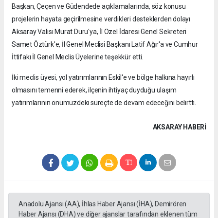
Başkan, Çeçen ve Güdendede açıklamalarında, söz konusu
projelerin hayata geçirilmesine verdikleri desteklerden dolayı
Aksaray Valisi Murat Duru'ya, İl Özel İdaresi Genel Sekreteri
Samet Öztürk'e, İl Genel Meclisi Başkanı Latif Ağır'a ve Cumhur
İttifakı İl Genel Meclis Üyelerine teşekkür etti.
İki meclis üyesi, yol yatırımlarının Eskil'e ve bölge halkına hayırlı
olmasını temenni ederek, ilçenin ihtiyaç duyduğu ulaşım
yatırımlarının önümüzdeki süreçte de devam edeceğini belirtti.
AKSARAY HABERİ
Anadolu Ajansı (AA), İhlas Haber Ajansı (İHA), Demirören
Haber Ajansı (DHA) ve diğer ajanslar tarafından eklenen tüm