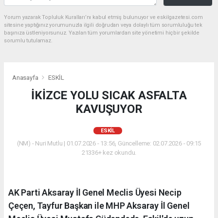
Yorum yazarak Topluluk Kuralları’nı kabul etmiş bulunuyor ve eskilgazetesi.com
sitesine yaptığınız yorumunuzla ilgili doğrudan veya dolaylı tüm sorumluluğu tek
başınıza üstleniyorsunuz. Yazılan tüm yorumlardan site yönetimi hiçbir şekilde
sorumlu tutulamaz.
Anasayfa
ESKİL
İKİZCE YOLU SICAK ASFALTA
KAVUŞUYOR
ESKİL
(NM) - Nuri Mutlu | 01.07.2026 - 13:56, Güncelleme: 02.07.2026 - 09:15
21336+ kez okundu.
AK Parti Aksaray İl Genel Meclis Üyesi Necip
Çeçen, Tayfur Başkan ile MHP Aksaray İl Genel