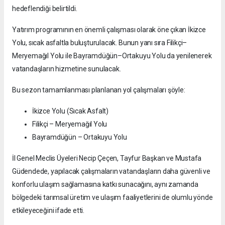
hedeflendiği belirtildi.
Yatırım programının en önemli çalışması olarak öne çıkan İkizce
Yolu, sıcak asfaltla buluşturulacak. Bunun yanı sıra Filikçi–
Meryemağıl Yolu ile Bayramdüğün–Ortakuyu Yolu da yenilenerek
vatandaşların hizmetine sunulacak.
Bu sezon tamamlanması planlanan yol çalışmaları şöyle:
İkizce Yolu (Sıcak Asfalt)
Filikçi – Meryemağıl Yolu
Bayramdüğün – Ortakuyu Yolu
İl Genel Meclis Üyeleri Necip Çeçen, Tayfur Başkan ve Mustafa
Güdendede, yapılacak çalışmaların vatandaşların daha güvenli ve
konforlu ulaşım sağlamasına katkı sunacağını, aynı zamanda
bölgedeki tarımsal üretim ve ulaşım faaliyetlerini de olumlu yönde
etkileyeceğini ifade etti.