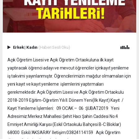
Erkek
|
Kadın
(Haberi Sesli Oku)
Açık Öğretim Lisesi ve Açık Öğretim Ortaokuluna ilk kayıt
yaptıracak öğrenci adayı ve mevcut öğrenciler içinkayıt yenileme
iş takvimi yayınlanmıştır. Öğrencilerimizin mağdur olmamaları için
yeni kayıt ve kayıt yenileme işlemlerini yaptırmaları
gerekmektedir. Açık Öğretim Lisesi ve Açık Öğretim Ortaokulu
2018-2019 Eğitim-Öğretim Yılı II. Dönem Yeni(İlk Kayıt) Kayıt /
Kayıt Yenileme İşlemleri: 09 OCAK – 06 ŞUBAT2019 Yeni
Adresimiz:Merkez Mahallesi Şehit Hacı Şahin Caddesi No:4
Emniyet Amirliği Karşısı (Eskil Ortaokulu Bahçesi B-C Bloklar)
68000 Eskil/AKSARAY İletişim:03824114159 Açık Öğretim