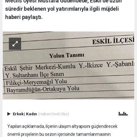
Meclis Üyesi Mustafa Güdendede, Eskil'de uzun
süredir beklenen yol yatırımlarıyla ilgili müjdeli
haberi paylaştı.
Erkek
|
Kadın
(Haberi Sesli Oku)
Yapılan açıklamada, ilçenin ulaşım altyapısını güçlendirecek
önemli projelerin bu sezon içerisinde tamamlanmasının