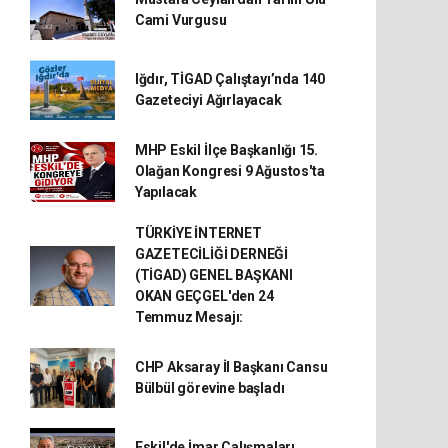
Cami Vurgusu
Iğdır, TİGAD Çalıştayı’nda 140
Gazeteciyi Ağırlayacak
MHP Eskil İlçe Başkanlığı 15.
Olağan Kongresi 9 Ağustos'ta
Yapılacak
TÜRKİYE İNTERNET
GAZETECİLİĞİ DERNEĞİ
(TİGAD) GENEL BAŞKANI
OKAN GEÇGEL'den 24
Temmuz Mesajı:
CHP Aksaray İl Başkanı Cansu
Bülbül görevine başladı
Eskil'de İmar Çalışmaları