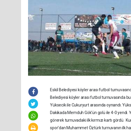
Eskil Belediyesi köyler arası futbol turnuvasın
Belediyesi köyler arası futbol turnuvasında b
Yüksecik ile Cukuryurt arasında oynandı. Yük
Dakikada Memduh Gök’ün golü ile 4-0 yendi. Yü
görerek turnuvadaki ilk kırmızı kartı gördü. K
spor’dan Muhammet Öztürk turnuvanın ilk hatt