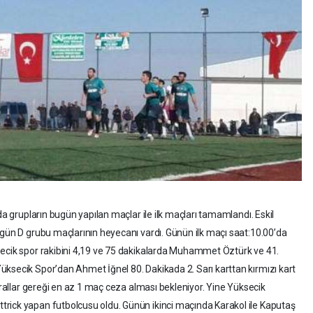
da grupların bugün yapılan maçlar ile ilk maçları tamamlandı. Eskil
ugün D grubu maçlarının heyecanı vardı. Günün ilk maçı saat:10.00’da
secik spor rakibini 4,19 ve 75 dakikalarda Muhammet Öztürk ve 41.
ksecik Spor’dan Ahmet İğnel 80. Dakikada 2. Sarı karttan kırmızı kart
urallar gereği en az 1 maç ceza alması bekleniyor. Yine Yüksecik
rick yapan futbolcusu oldu. Günün ikinci maçında Karakol ile Kaputaş