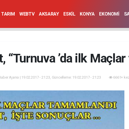
TARIM
WEBTV
AKSARAY
ESKİL
KONYA
EKONOMİ
S
t, “Turnuva ’da ilk Maçla
 Haber Ajansı | 19.02.2017 - 21:23, Güncelleme: 19.02.2017 - 21:23
6661+ kez