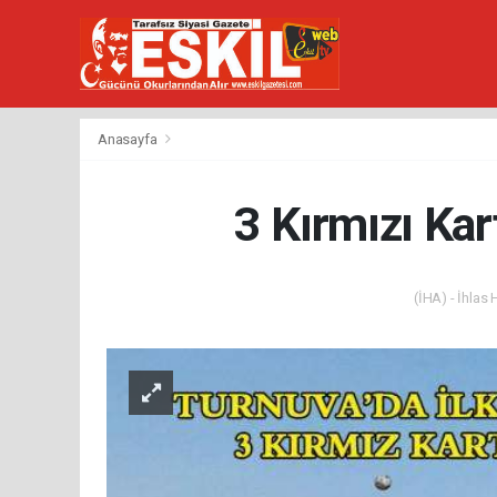
Anasayfa
3 Kırmızı Kar
(İHA) - İhlas