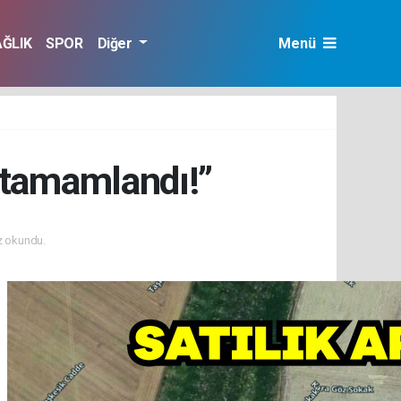
AĞLIK
SPOR
Diğer
Menü
r tamamlandı!”
 okundu.