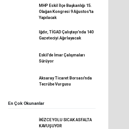
İlginizi Çekebilir
CHP Aksaray İl Başkanı Cansu
Bülbül görevine başladı
TİGAD Genel Başkanı Okan
Geçgel’den Taziye Mesajı
Mustafa Ceylan'dan Tarihi Ulu
Cami Vurgusu
TÜRKİYE İNTERNET
GAZETECİLİĞİ DERNEĞİ
(TİGAD) GENEL BAŞKANI
OKAN GEÇGEL'den 24