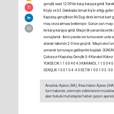
gençlik saat 12.00’de karşı karşıya geldi. Kara
Köylü ve 63. Dakikada İsmail İriş’in attığı goll
Kaputaş gençlikten Ali Esgi direk kırmızı kart g
maç ceza alması bekleniyor. Günün son maçı i
ile karşı karşıya geldi. Maçın ilk yarısında setik 
sonuçlandı. İkinci yarıda ise turnuvanın usta
atarak takımını 2-0 öne geçirdi. Maçın skor’unu 
yenerek turnuvaya galibiyetle başladı. 
Çukuryurt Kaputaş Gençlik 0-4 Karakol Kök
YÜKSECİK 1 1 0 0 4 0 4 3 KARAKOL 1 1 0 0 4 0
GENÇLİK 1 0 0 1 0 4 -4 0 SETİK 1 0 0 1 0 3 -3 0
Anadolu Ajansı (AA), İhlas Haber Ajansı (İHA
tüm haberler, sitemizin editörlerinin müdaha
alan hukuki muhataplar haberi geçen ajanslar