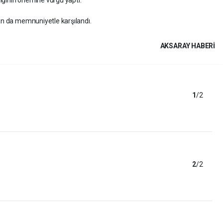
dan da memnuniyetle karşılandı.
AKSARAY HABERİ
1
/2
2
/2