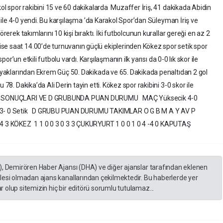
kol spor rakibini 15 ve 60 dakikalarda Muzaffer İriş, 41 dakikada Abidin
er ile 4-0 yendi. Bu karşılaşma ’da Karakol Spor’dan Süleyman İriş ve
örerek takımlarını 10 kişi bıraktı. İki futbolcunun kurallar gereği en az 2
se saat 14.00’de turnuvanın güçlü ekiplerinden Kökez spor setik spor
spor’un etkili futbolu vardı. Karşılaşmanın ilk yarısı da 0-0 lık skor ile
 ayaklarından Ekrem Güç 50. Dakikada ve 65. Dakikada penaltıdan 2 gol
78. Dakika’da Ali Derin tayin etti. Kökez spor rakibini 3-0 skor ile
GÜNÜN SONUÇLARI VE D GRUBUNDA PUAN DURUMU MAÇ Yüksecik 4-0
ez 3- 0 Setik D GRUBU PUAN DURUMU TAKIMLAR O G B M A Y AV P
 4 3 KÖKEZ 1 1 0 0 3 0 3 3 ÇUKURYURT 1 0 0 1 0 4 -4 0 KAPUTAŞ
), Demirören Haber Ajansı (DHA) ve diğer ajanslar tarafından eklenen
lesi olmadan ajans kanallarından çekilmektedir. Bu haberlerde yer
 olup sitemizin hiç bir editörü sorumlu tutulamaz...