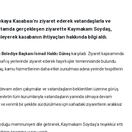
aya Kasabası'nı ziyaret ederek vatandaşlarla ve
r ortamda gerçekleşen ziyarette Kaymakam Soydaş,
nleyerek kasabanın ihtiyaçları hakkında bilgi aldı.
Belediye Başkanı İsmail Hakkı Güneş
karşıladı. Ziyaret kapsamında
 iş yerlerinde ziyaret ederek hayırlı işler temennisinde bulundu.
kamu hizmetlerinin daha etkin sunulması adına yerinde tespitlerin
evam eden çalışmalar ve vatandaşların beklentileri üzerine görüş
evletin tüm kurumlarıyla vatandaşların yanında olmaya devam
ve verimli bir şekilde sürdürülmesi için sahadaki ziyaretlerin aralıksız
yduğu memnuniyeti dile getirerek, Kaymakam Soydaş'a teşekkür etti
rliğinin önemine vurgu yaptı.