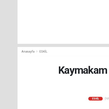
Anasayfa
ESKİL
Kaymakam 
(NM
ESKİL