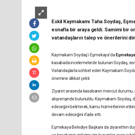
Eskil Kaymakamı Taha Soydaş, Eşmek
esnafla bir araya geldi. Samimi bi
vatandaşların talep ve önerilerini di
Kaymakam Soydaş'ı Eşmekaya'da
Eşmekaya 
kasabada incelemelerde bulunan Soydaş, esnafı
Vatandaşlarla sohbet eden Kaymakam Soydaş, 
önemine dikkat çekti.
Ziyaret sırasında kasabanın mevcut durumu, d
alışverişinde bulunuldu. Kaymakam Soydaş, d
edeceğini belirterek, kamu hizmetlerinin etkin 
devam edeceğini ifade etti.
Eşmekaya Belediye Başkanı da ziyaretten du
ve kasabanın gelişimi için kurumlar arası iş bi