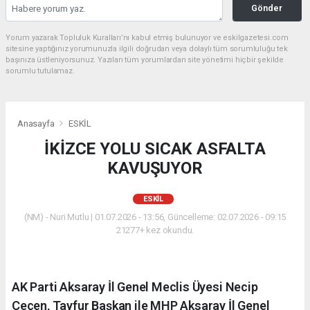
Gönder
Yorum yazarak Topluluk Kuralları’nı kabul etmiş bulunuyor ve eskilgazetesi.com
sitesine yaptığınız yorumunuzla ilgili doğrudan veya dolaylı tüm sorumluluğu tek
başınıza üstleniyorsunuz. Yazılan tüm yorumlardan site yönetimi hiçbir şekilde
sorumlu tutulamaz.
Anasayfa
ESKİL
İKİZCE YOLU SICAK ASFALTA
KAVUŞUYOR
ESKİL
(NM) - Nuri Mutlu | 01.07.2026 - 13:56, Güncelleme: 02.07.2026 - 09:15
21277+ kez okundu.
AK Parti Aksaray İl Genel Meclis Üyesi Necip
Çeçen, Tayfur Başkan ile MHP Aksaray İl Genel