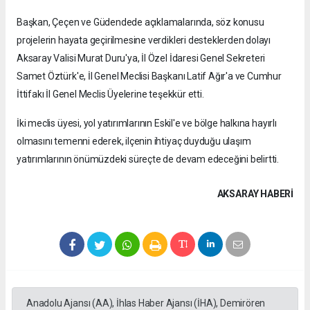
Başkan, Çeçen ve Güdendede açıklamalarında, söz konusu
projelerin hayata geçirilmesine verdikleri desteklerden dolayı
Aksaray Valisi Murat Duru'ya, İl Özel İdaresi Genel Sekreteri
Samet Öztürk'e, İl Genel Meclisi Başkanı Latif Ağır'a ve Cumhur
İttifakı İl Genel Meclis Üyelerine teşekkür etti.
İki meclis üyesi, yol yatırımlarının Eskil'e ve bölge halkına hayırlı
olmasını temenni ederek, ilçenin ihtiyaç duyduğu ulaşım
yatırımlarının önümüzdeki süreçte de devam edeceğini belirtti.
AKSARAY HABERİ
Anadolu Ajansı (AA), İhlas Haber Ajansı (İHA), Demirören