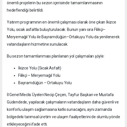
önemli projelerin bu sezon içerisinde tamamlanmasının
hedeflendiği belirtildi.
Yatırım programının en önemli çalışması olarak öne çıkan İkizce
Yolu, sıcak asfaltla buluşturulacak. Bunun yanı sıra Filikçi–
Meryemağıl Yolu ile Bayramdüğün–Ortakuyu Yolu da yenilenerek
vatandaşların hizmetine sunulacak.
Bu sezon tamamlanması planlanan yol çalışmaları şöyle:
İkizce Yolu (Sıcak Asfalt)
Filikçi – Meryemağıl Yolu
Bayramdüğün – Ortakuyu Yolu
İl Genel Meclis Üyeleri Necip Çeçen, Tayfur Başkan ve Mustafa
Güdendede, yapılacak çalışmaların vatandaşların daha güvenli ve
konforlu ulaşım sağlamasına katkı sunacağını, aynı zamanda
bölgedeki tarımsal üretim ve ulaşım faaliyetlerini de olumlu yönde
etkileyeceğini ifade etti.