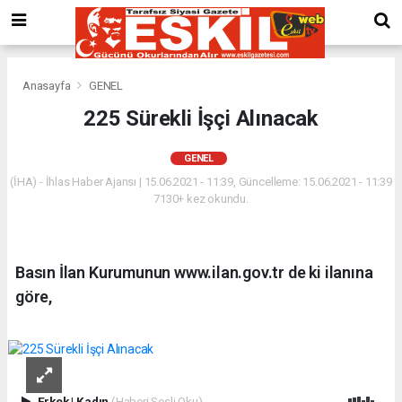
Anasayfa
GENEL
225 Sürekli İşçi Alınacak
GENEL
(İHA) - İhlas Haber Ajansı | 15.06.2021 - 11:39, Güncelleme: 15.06.2021 - 11:39
7130+ kez okundu.
Basın İlan Kurumunun www.ilan.gov.tr de ki ilanına
göre,
Erkek
|
Kadın
(Haberi Sesli Oku)