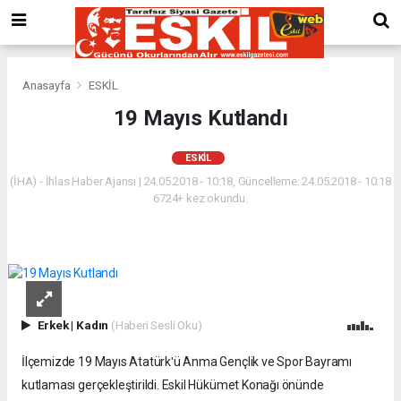
Anasayfa
ESKİL
19 Mayıs Kutlandı
ESKİL
(İHA) - İhlas Haber Ajansı | 24.05.2018 - 10:18, Güncelleme: 24.05.2018 - 10:18
6724+ kez okundu.
Erkek
|
Kadın
(Haberi Sesli Oku)
İlçemizde 19 Mayıs Atatürkʹü Anma Gençlik ve Spor Bayramı
kutlaması gerçekleştirildi. Eskil Hükümet Konağı önünde