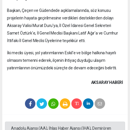
Başkan, Çeçen ve Güdendede açıklamalarında, söz konusu
projelerin hayata geçirilmesine verdikleri desteklerden dolayı
Aksaray Valisi Murat Duru'ya, İl Özel İdaresi Genel Sekreteri
Samet Öztürk'e, İl Genel Meclisi Başkanı Latif Ağır'a ve Cumhur
İttifakı İl Genel Meclis Üyelerine teşekkür etti.
İki meclis üyesi, yol yatırımlarının Eskil'e ve bölge halkına hayırlı
olmasını temenni ederek, ilçenin ihtiyaç duyduğu ulaşım
yatırımlarının önümüzdeki süreçte de devam edeceğini belirtti.
AKSARAY HABERİ
Anadolu Ajansı (AA), İhlas Haber Ajansı (İHA), Demirören