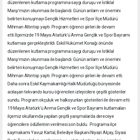
düzenlenen kutlama programına saygı duruşu ve İstiklal
Marşıʹmızın okunması ile başlandı. Günün anlam ve önemini
belirten konuşmayı Gençlik Hizmetleri ve Spor İlçe Müdürü
Mihman Altıntop yaptı. Program öğrenci şiirleri ile devam
etti.İlçemizde 19 Mayıs Atatürkʹü Anma Gençlik ve Spor Bayramı
kutlaması gerçekleştirildi. Eskil Hükümet Konağı önünde
düzenlenen kutlama programına saygı duruşu ve İstiklal
Marşıʹmızın okunması ile başlandı. Günün anlam ve önemini
belirten konuşmayı Gençlik Hizmetleri ve Spor İlçe Müdürü
Mihman Altıntop yaptı. Program öğrenci şiirleri ile devam etti.
Daha sonra Eskil Kaymakamlığı Halk Müdürlüğü bünyesinde
acılaşan tekvando kursu öğrencileri izleyicilere çeşitli gösteriler
sundu. Program okçuluk ve halkoyunları gösterileri ile devam etti.
19 Mayıs Atatürkʹü Anma Gençlik ve Spor Bayramı kutlamaları
ilçemiz okullarında yapılan çeşitli yarışmalarda dereceye
öğrencilere ödüllerinin verilmesi son buldu. Programa ilçe
kaymakamı Yavuz Kartal, Belediye Başkanı Niyazi Alçay, Siyasi