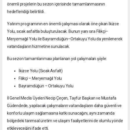
önemli projelerin bu sezon içerisinde tamamlanmasının
hedeflendiği belirtildi.
Yatırım programının en önemli çalışması olarak öne çıkan İkizce
Yolu, sıcak asfaltla buluşturulacak. Bunun yanı sıra Filikçi–
Meryemağıl Yolu ile Bayramdüğün–Ortakuyu Yolu da yenilenerek
vatandaşların hizmetine sunulacak.
Bu sezon tamamlanması planlanan yol çalışmaları şöyle:
İkizce Yolu (Sıcak Asfalt)
Filikçi – Meryemağıl Yolu
Bayramdüğün – Ortakuyu Yolu
İl Genel Meclis Üyeleri Necip Çeçen, Tayfur Başkan ve Mustafa
Güdendede, yapılacak çalışmaların vatandaşların daha güvenli ve
konforlu ulaşım sağlamasına katkı sunacağını, aynı zamanda
bölgedeki tarımsal üretim ve ulaşım faaliyetlerini de olumlu yönde
etkileyeceğini ifade etti.