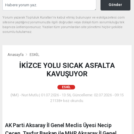
Gönder
Yorum yazarak Topluluk Kuralları’nı kabul etmiş bulunuyor ve eskilgazetesi.com
sitesine yaptığınız yorumunuzla ilgili doğrudan veya dolaylı tüm sorumluluğu tek
başınıza üstleniyorsunuz. Yazılan tüm yorumlardan site yönetimi hiçbir şekilde
sorumlu tutulamaz.
Anasayfa
ESKİL
İKİZCE YOLU SICAK ASFALTA
KAVUŞUYOR
ESKİL
(NM) - Nuri Mutlu | 01.07.2026 - 13:56, Güncelleme: 02.07.2026 - 09:15
21138+ kez okundu.
AK Parti Aksaray İl Genel Meclis Üyesi Necip
Çeçen, Tayfur Başkan ile MHP Aksaray İl Genel