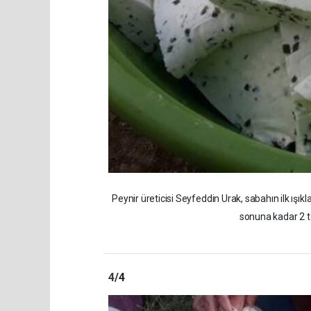
Peynir üreticisi Seyfeddin Urak, sabahın ilk ışık
sonuna kadar 2 to
4
/4