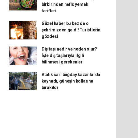
birbirinden nefis yemek
tarifleri
Güzel haber bu kez de o
şehrimizden geldi! Turistlerin
gözdesi
Diş taşı nedir ve neden olur?
İşte diş taşlarıyla ilgili
bilinmesi gerekenler
Atalık sarı buğday kazanlarda
kaynadı, güneşin kollarına
bırakıldı