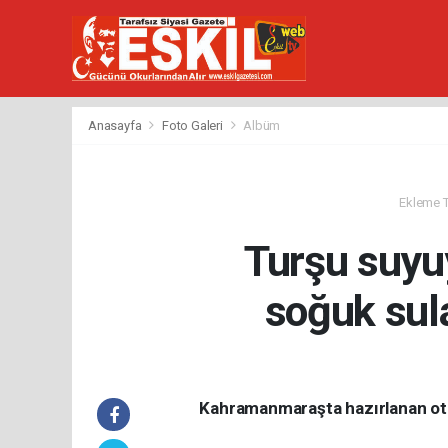
Anasayfa
Foto Galeri
Albüm
Ekleme Ta
Turşu suyu
soğuk sul
Kahramanmaraşta hazırlanan otlu