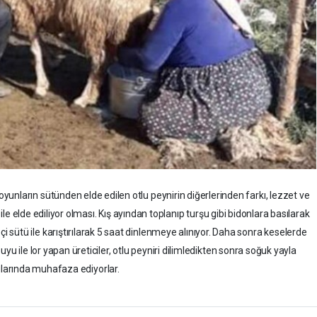
yunların sütünden elde edilen otlu peynirin diğerlerinden farkı, lezzet ve
le elde ediliyor olması. Kış ayından toplanıp turşu gibi bidonlara basılarak
 sütü ile karıştırılarak 5 saat dinlenmeye alınıyor. Daha sonra keselerde
u ile lor yapan üreticiler, otlu peyniri dilimledikten sonra soğuk yayla
larında muhafaza ediyorlar.