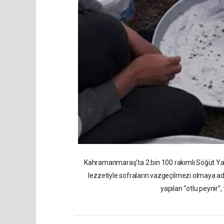
Kahramanmaraş’ta 2 bin 100 rakımlı Söğüt Yayla
lezzetiyle sofraların vazgeçilmezi olmaya ad
yapılan “otlu peynir”,