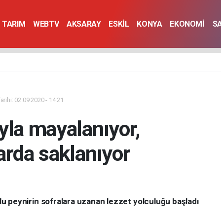
TARIM
WEBTV
AKSARAY
ESKİL
KONYA
EKONOMİ
S
rihi: 02.09.2020 - 14:21
yla mayalanıyor,
arda saklanıyor
 peynirin sofralara uzanan lezzet yolculuğu başladı