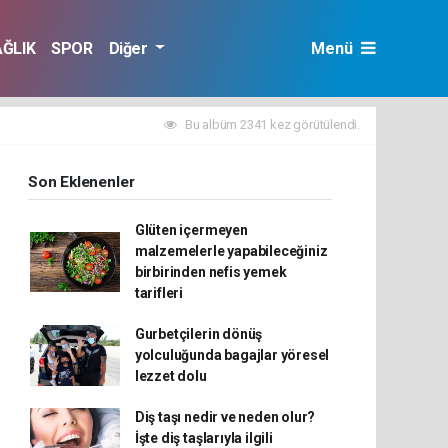
AĞLIK
SPOR
Diğer
Menü
Bu albüm 2341 kez görütülendi.
Son Eklenenler
Glüten içermeyen
malzemelerle yapabileceğiniz
birbirinden nefis yemek
tarifleri
Gurbetçilerin dönüş
yolculuğunda bagajlar yöresel
lezzet dolu
Diş taşı nedir ve neden olur?
İşte diş taşlarıyla ilgili