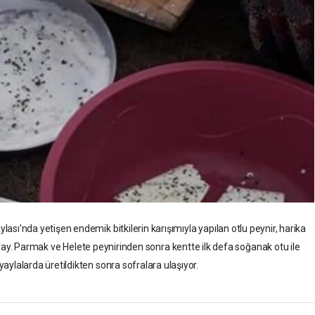
sı'nda yetişen endemik bitkilerin karışımıyla yapılan otlu peynir, harika
ay. Parmak ve Helete peynirinden sonra kentte ilk defa soğanak otu ile
 yaylalarda üretildikten sonra sofralara ulaşıyor.